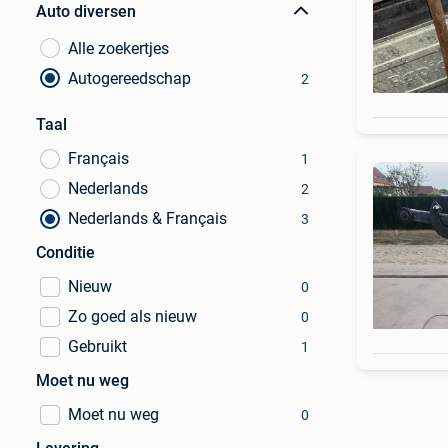
Auto diversen
Alle zoekertjes
Autogereedschap
2
Taal
Français
1
Nederlands
2
Nederlands & Français
3
Conditie
Nieuw
0
Zo goed als nieuw
0
Gebruikt
1
Moet nu weg
Moet nu weg
0