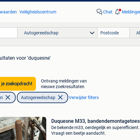
waarden
Veiligheidscentrum
Chat
Meldinge
Autogereedschap
A
ultaten
voor 'duquesne'
Ontvang meldingen van
 je zoekopdracht
nieuwe zoekresultaten
en
Autogereedschap
Verwijder filters
Duquesne M33, bandendemontagetoe
De bekende m33, oerdegelijk en superefficient.
Vraagt een beetje aandacht.