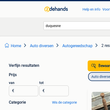
Help en info
Voor
2 res
Home
Auto diversen
Autogereedschap
Verfijn resultaten
Bewaar
Prijs
Auto divers
van
tot
€
€
Categorie
Wis de categorie