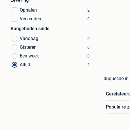
Levering
Ophalen
2
Verzenden
0
Aangeboden sinds
Vandaag
0
Gisteren
0
Een week
0
Altijd
2
duquesne in
Gerelateer
Populaire 