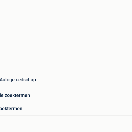
 Autogereedschap
de zoektermen
zoektermen