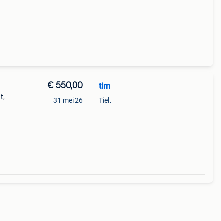
€ 550,00
tim
t,
31 mei 26
Tielt