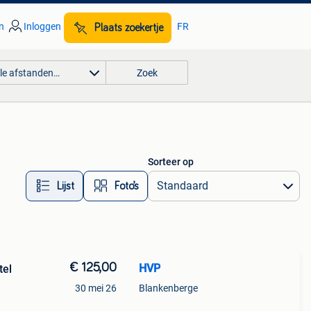
n
Inloggen
FR
Plaats zoekertje
lle afstanden…
Zoek
Sorteer op
Lijst
Foto’s
€ 125,00
HVP
stel
30 mei 26
Blankenberge