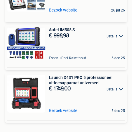
Bezoek website
26 jul 26
Autel IM508 S
€ 998,98
Details
Essen +Deel Kalmthout
5 dec 25
Launch X431 PRO 5 professioneel
uitleesapparaat universeel
€ 1.749,00
Details
Bezoek website
5 dec 25