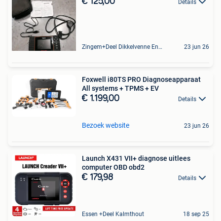
€ 125,00
Details
Zingem+Deel Dikkelvenne En Nederzwalm-Hermelgem
23 jun 26
Foxwell i80TS PRO Diagnoseapparaat
All systems + TPMS + EV
€ 1.199,00
Details
Bezoek website
23 jun 26
Launch X431 VII+ diagnose uitlees
computer OBD obd2
€ 179,98
Details
Essen +Deel Kalmthout
18 sep 25