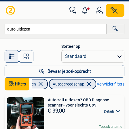
Autogereedschap
Sorteer op
Alle afstanden…
Bewaar je zoekopdracht
Auto diversen
Filters
Autogereedschap
Verwijder filters
Auto zelf uitlezen? OBD Diagnose
scanner - voor slechts € 99
€ 99,00
Details
Topadvertentie