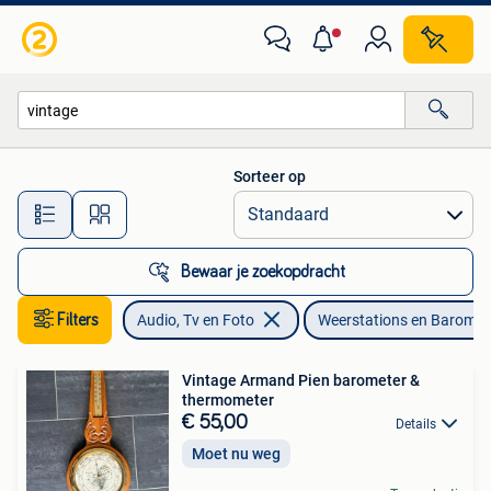
Weerstations en Barometers
Sorteer op
Alle afstanden…
Bewaar je zoekopdracht
Filters
Audio, Tv en Foto
Weerstations en Baromet
Vintage Armand Pien barometer &
thermometer
€ 55,00
Details
Moet nu weg