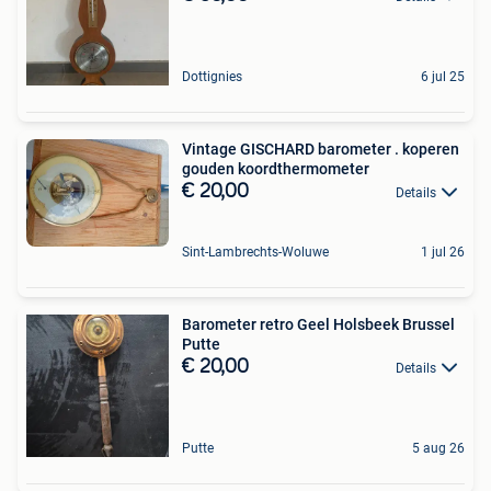
Dottignies
6 jul 25
Vintage GISCHARD barometer . koperen
gouden koordthermometer
€ 20,00
Details
Sint-Lambrechts-Woluwe
1 jul 26
Barometer retro Geel Holsbeek Brussel
Putte
€ 20,00
Details
Putte
5 aug 26