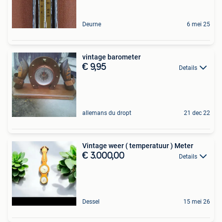
Deurne
6 mei 25
vintage barometer
€ 9,95
Details
allemans du dropt
21 dec 22
Vintage weer ( temperatuur ) Meter
€ 3.000,00
Details
Dessel
15 mei 26