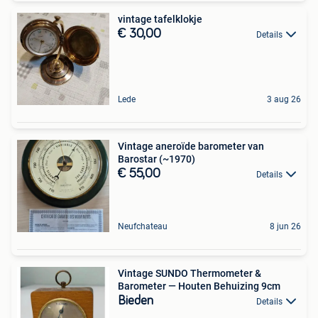
vintage tafelklokje
€ 30,00
Details
Lede
3 aug 26
Vintage aneroïde barometer van
Barostar (~1970)
€ 55,00
Details
Neufchateau
8 jun 26
Vintage SUNDO Thermometer &
Barometer — Houten Behuizing 9cm
Bieden
Details