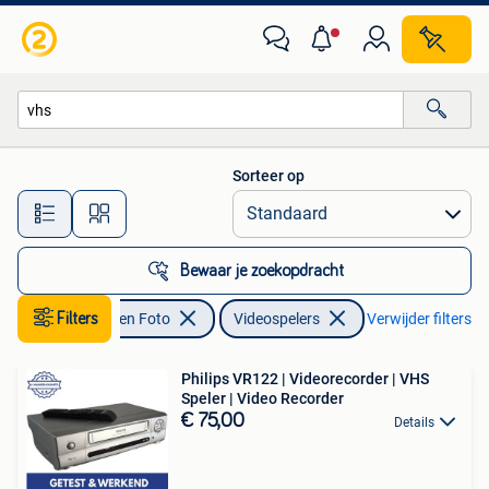
Videospelers
Sorteer op
Alle afstanden…
Bewaar je zoekopdracht
Audio, Tv en Foto
Filters
Videospelers
Verwijder filters
Philips VR122 | Videorecorder | VHS
Speler | Video Recorder
€ 75,00
Details