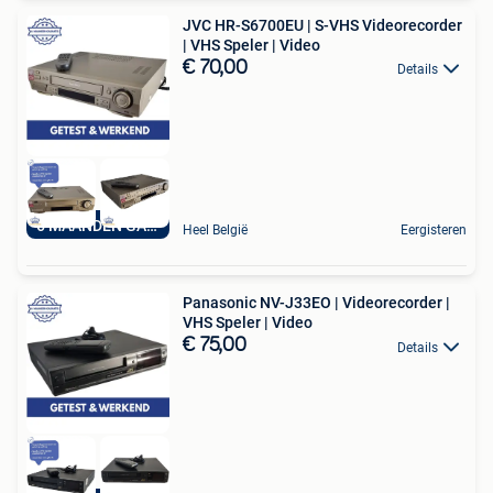
JVC HR-S6700EU | S-VHS Videorecorder
| VHS Speler | Video
€ 70,00
Details
6 MAANDEN GARANTIE
Heel België
Eergisteren
Panasonic NV-J33EO | Videorecorder |
VHS Speler | Video
€ 75,00
Details