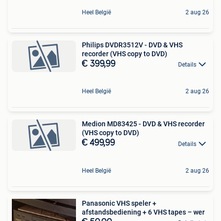
Heel België
2 aug 26
Philips DVDR3512V - DVD & VHS
recorder (VHS copy to DVD)
€ 399,99
Details
Heel België
2 aug 26
Medion MD83425 - DVD & VHS recorder
(VHS copy to DVD)
€ 499,99
Details
Heel België
2 aug 26
Panasonic VHS speler +
afstandsbediening + 6 VHS tapes – wer