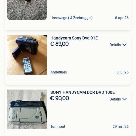
Lissewege ( & Zeebrugge )
8 apr 26
Handycam Sony Dvd 91E
€ 89,00
Details
Anderlues
3 jul 25
SONY HANDYCAM DCR DVD 100E
€ 90,00
Details
Turnhout
29 mrt 26