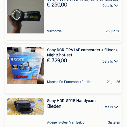
€ 250,00
Details
Vilvoorde
26 jun 26
Sony DCR-TRV16E camcorder + flitser +
NightShot-set
€ 329,00
Details
Marche-En-Famenne +Partie De Baillonville Et Noiseux
21 jul 26
Sony HDR-SR1E Handycam
Bieden
Details
Adegem+Deel Van Eeklo
Gisteren