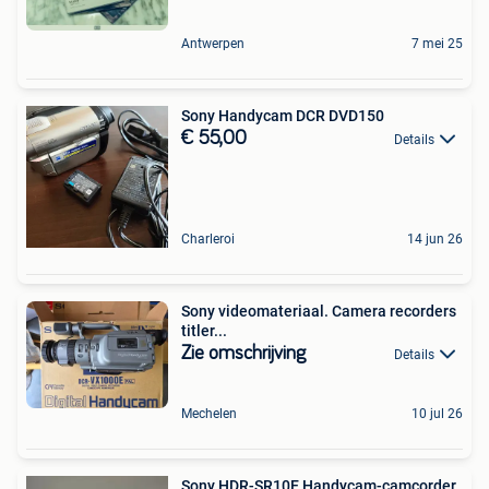
Antwerpen
7 mei 25
Sony Handycam DCR DVD150
€ 55,00
Details
Charleroi
14 jun 26
Sony videomateriaal. Camera recorders
titler...
Zie omschrijving
Details
Mechelen
10 jul 26
Sony HDR-SR10E Handycam-camcorder