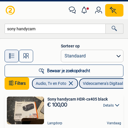
Videocamera's Digitaal
Sorteer op
Alle afstanden…
Bewaar je zoekopdracht
Filters
Audio, Tv en Foto
Videocamera's Digitaal
Sony handycam HDR-cx405 black
€ 100,00
Details
Langdorp
Vandaag