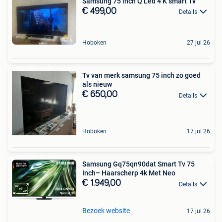
Samsung 75 inch Q Led 4 K smart Tv
€ 499,00
Details
Hoboken
27 jul 26
Tv van merk samsung 75 inch zo goed
als nieuw
€ 650,00
Details
Hoboken
17 jul 26
Samsung Gq75qn90dat Smart Tv 75
Inch– Haarscherp 4k Met Neo
€ 1.949,00
Details
Bezoek website
17 jul 26