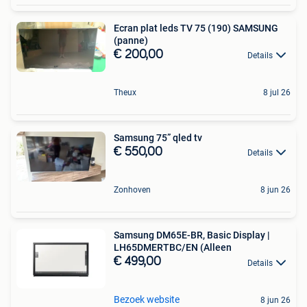
Ecran plat leds TV 75 (190) SAMSUNG
(panne)
€ 200,00
Details
Theux
8 jul 26
Samsung 75” qled tv
€ 550,00
Details
Zonhoven
8 jun 26
Samsung DM65E-BR, Basic Display |
LH65DMERTBC/EN (Alleen
€ 499,00
Details
Bezoek website
8 jun 26