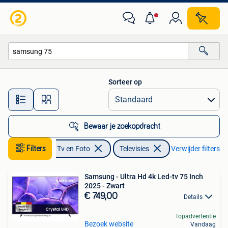
Televisies
Sorteer op
Alle afstanden…
Bewaar je zoekopdracht
Filters
Audio, Tv en Foto
Televisies
Verwijder filters
Samsung - Ultra Hd 4k Led-tv 75 Inch
2025 - Zwart
€ 749,00
Details
Topadvertentie
Bezoek website
Vandaag