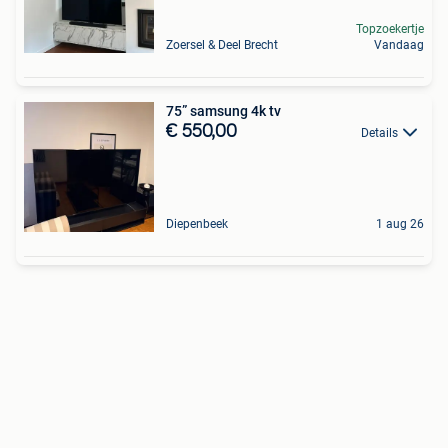
Topzoekertje
Zoersel & Deel Brecht
Vandaag
75” samsung 4k tv
€ 550,00
Details
Diepenbeek
1 aug 26