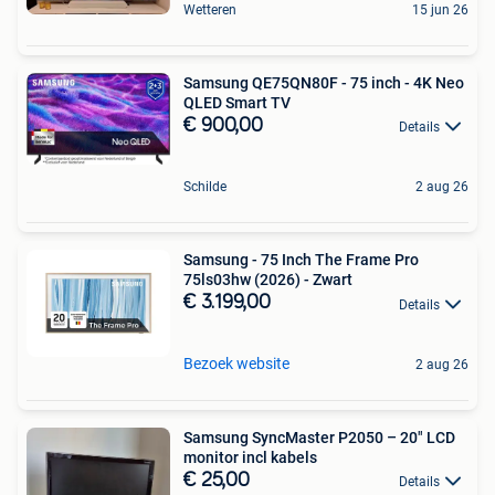
Wetteren
15 jun 26
Samsung QE75QN80F - 75 inch - 4K Neo
QLED Smart TV
€ 900,00
Details
Schilde
2 aug 26
Samsung - 75 Inch The Frame Pro
75ls03hw (2026) - Zwart
€ 3.199,00
Details
Bezoek website
2 aug 26
Samsung SyncMaster P2050 – 20" LCD
monitor incl kabels
€ 25,00
Details