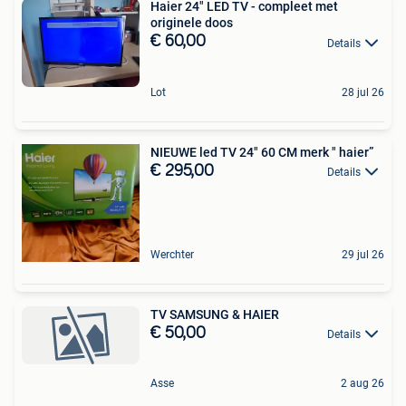
Haier 24" LED TV - compleet met
originele doos
€ 60,00
Details
Lot
28 jul 26
NIEUWE led TV 24" 60 CM merk " haier”
€ 295,00
Details
Werchter
29 jul 26
TV SAMSUNG & HAIER
€ 50,00
Details
Asse
2 aug 26