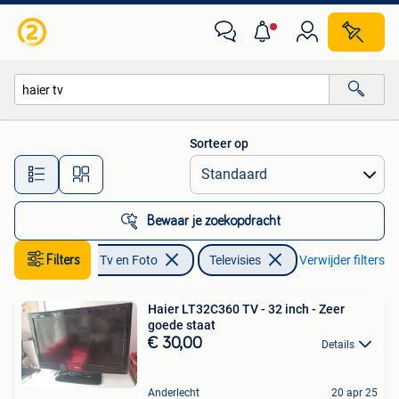
Televisies
Sorteer op
Alle afstanden…
Bewaar je zoekopdracht
Filters
Audio, Tv en Foto
Televisies
Verwijder filters
Haier LT32C360 TV - 32 inch - Zeer
goede staat
€ 30,00
Details
Anderlecht
20 apr 25