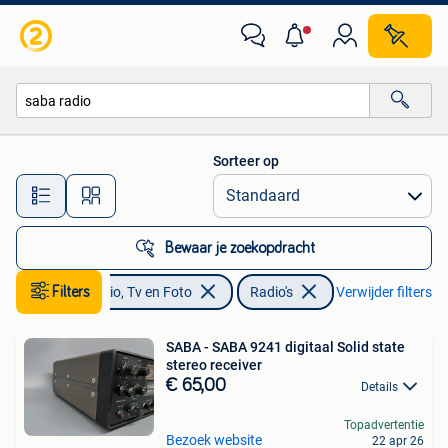
Radio's
Sorteer op
Alle afstanden…
Bewaar je zoekopdracht
Filters
Audio, Tv en Foto
Radio's
Verwijder filters
SABA - SABA 9241 digitaal Solid state
stereo receiver
€ 65,00
Details
Topadvertentie
Bezoek website
22 apr 26