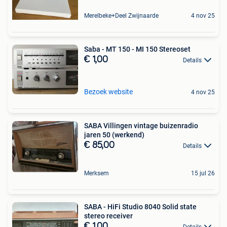
Merelbeke+Deel Zwijnaarde
4 nov 25
Saba - MT 150 - MI 150 Stereoset
€ 1,00
Details
Bezoek website
4 nov 25
SABA Villingen vintage buizenradio
jaren 50 (werkend)
€ 85,00
Details
Merksem
15 jul 26
SABA - HiFi Studio 8040 Solid state
stereo receiver
€ 1,00