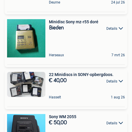
Deurne
24 jul 26
Minidisc Sony mz-r55 doré
Bieden
Details
Herseaux
7 mrt 26
22 Minidiscs in SONY-opbergdoos.
€ 40,00
Details
Hasselt
1 aug 26
Sony WM 2055
€ 50,00
Details