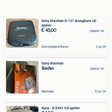
Sony Discman D-131 draagbare cd-
speler
€ 45,00
Details
Sint-Katelijne-Waver
2 jul 26
Sony discman
Bieden
Details
Mechelen
9 jun 26
Sony - D-E441 Cd-speler