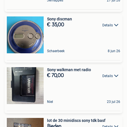
Jemappes
27 jul 26
Sony discman
€ 35,00
Details
Schaerbeek
8 jun 26
Sony walkman met radio
€ 70,00
Details
Niel
23 jul 26
lot de 30 minidiscs sony tdk basf
Bieden
Details