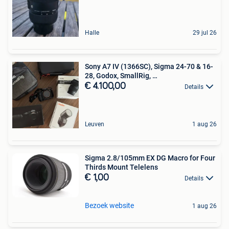
Halle
29 jul 26
Sony A7 IV (1366SC), Sigma 24-70 & 16-
28, Godox, SmallRig, …
€ 4.100,00
Details
Leuven
1 aug 26
Sigma 2.8/105mm EX DG Macro for Four
Thirds Mount Telelens
€ 1,00
Details
Bezoek website
1 aug 26