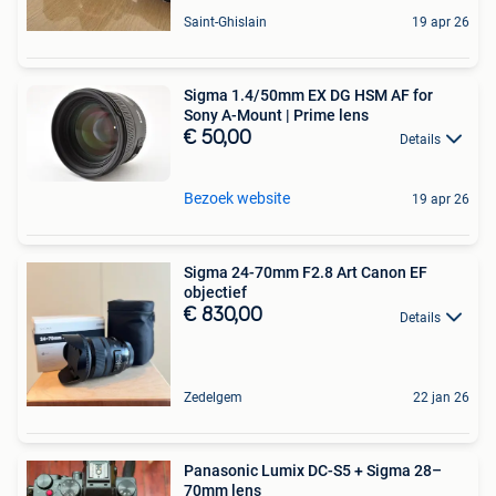
Saint-Ghislain
19 apr 26
Sigma 1.4/50mm EX DG HSM AF for
Sony A-Mount | Prime lens
€ 50,00
Details
Bezoek website
19 apr 26
Sigma 24-70mm F2.8 Art Canon EF
objectief
€ 830,00
Details
Zedelgem
22 jan 26
Panasonic Lumix DC-S5 + Sigma 28–
70mm lens