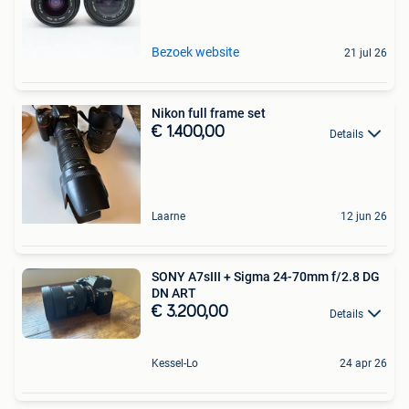
Bezoek website
21 jul 26
Nikon full frame set
€ 1.400,00
Details
Laarne
12 jun 26
SONY A7sIII + Sigma 24-70mm f/2.8 DG
DN ART
€ 3.200,00
Details
Kessel-Lo
24 apr 26