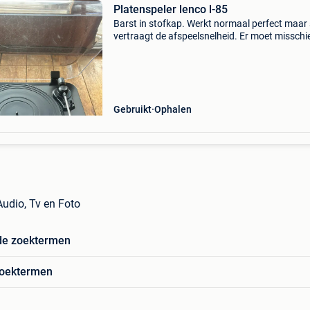
Platenspeler lenco l-85
Barst in stofkap. Werkt normaal perfect maa
vertraagt de afspeelsnelheid. Er moet misschi
een nieuwe riem op (gemakkelijk en goedkoop 
te doen).
Gebruikt
Ophalen
Audio, Tv en Foto
de zoektermen
zoektermen