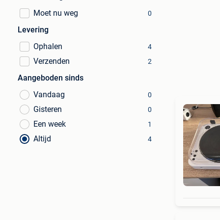
Moet nu weg
0
Levering
Ophalen
4
Verzenden
2
Aangeboden sinds
Vandaag
0
Gisteren
0
Een week
1
Altijd
4