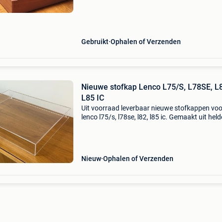
snaaraangedreven lenco&#39;s. Deze lenco
Gebruikt
Ophalen of Verzenden
Nieuwe stofkap Lenco L75/S, L78SE, L
L85 IC
Uit voorraad leverbaar nieuwe stofkappen voo
lenco l75/s, l78se, l82, l85 ic. Gemaakt uit held
acryl en voorzien van uitsparingen voor beves
van de originele scharnieren. Eindelijk kun je
Nieuw
Ophalen of Verzenden