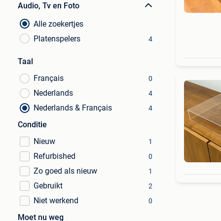
Audio, Tv en Foto
Alle zoekertjes
Platenspelers
4
Taal
Français
0
Nederlands
4
Nederlands & Français
4
Conditie
Nieuw
1
Refurbished
0
Zo goed als nieuw
1
Gebruikt
2
Niet werkend
0
Moet nu weg