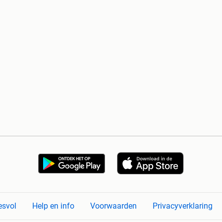
esvol
Help en info
Voorwaarden
Privacyverklaring