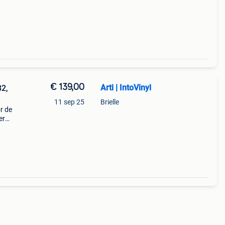
€ 139,00
Arti | IntoVinyl
82,
11 sep 25
Brielle
r de
er
tiging