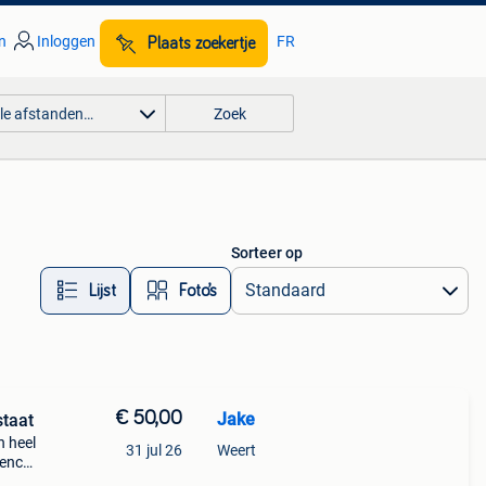
n
Inloggen
FR
Plaats zoekertje
lle afstanden…
Zoek
Sorteer op
Lijst
Foto’s
€ 50,00
Jake
staat
n heel
31 jul 26
Weert
 lenco