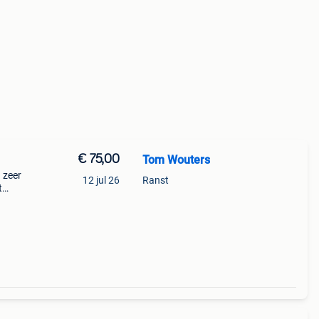
€ 75,00
Tom Wouters
 zeer
12 jul 26
Ranst
t
abel.
en