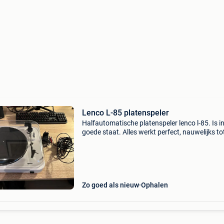
Lenco L-85 platenspeler
Halfautomatische platenspeler lenco l-85. Is in
goede staat. Alles werkt perfect, nauwelijks to
geen gebruiksporen. Inclusief voeding en rca k
Functies: ingebouwde voorversterker (dus ge
Zo goed als nieuw
Ophalen