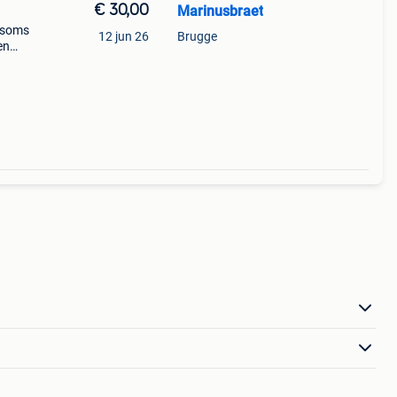
€ 30,00
Marinusbraet
r soms
12 jun 26
Brugge
en
zelf