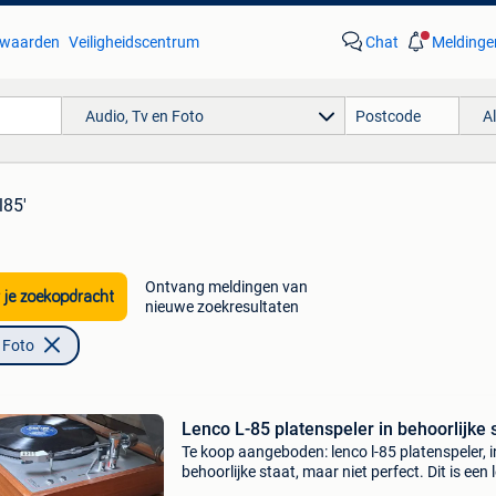
waarden
Veiligheidscentrum
Chat
Meldinge
Audio, Tv en Foto
A
l85'
Ontvang meldingen van
 je zoekopdracht
nieuwe zoekresultaten
 Foto
Lenco L-85 platenspeler in behoorlijke 
Te koop aangeboden: lenco l-85 platenspeler, i
behoorlijke staat, maar niet perfect. Dit is een
uit eind jaren 70, destijds een topper onder de