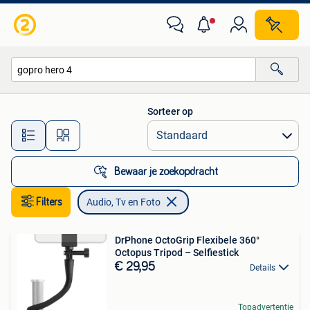
Audio, Tv en Foto
Sorteer op
Alle afstanden…
Bewaar je zoekopdracht
Filters
Audio, Tv en Foto
DrPhone OctoGrip Flexibele 360°
Octopus Tripod – Selfiestick
€ 29,95
Details
Topadvertentie