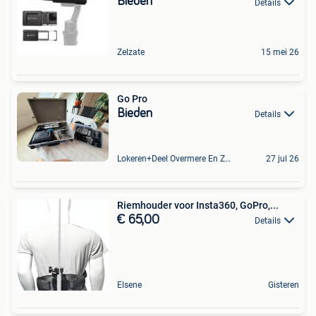
Bieden
Details
Zelzate
15 mei 26
Go Pro
Bieden
Details
Lokeren+Deel Overmere En Zele
27 jul 26
Riemhouder voor Insta360, GoPro,...
€ 65,00
Details
Elsene
Gisteren