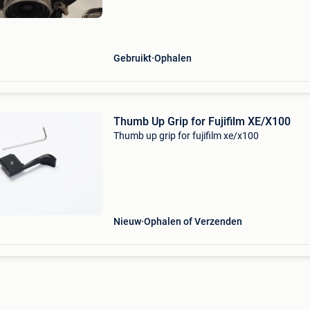
oplader, ring en lenskap en originele bruine ler
hoes. Vo
Gebruikt
Ophalen
Thumb Up Grip for Fujifilm XE/X100
Thumb up grip for fujifilm xe/x100
Nieuw
Ophalen of Verzenden