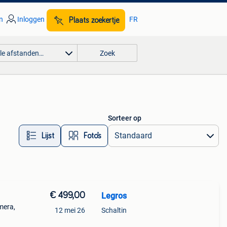
n
Inloggen
FR
Plaats zoekertje
lle afstanden…
Zoek
Sorteer op
Lijst
Foto’s
€ 499,00
Legros
mera,
12 mei 26
Schaltin
ij,