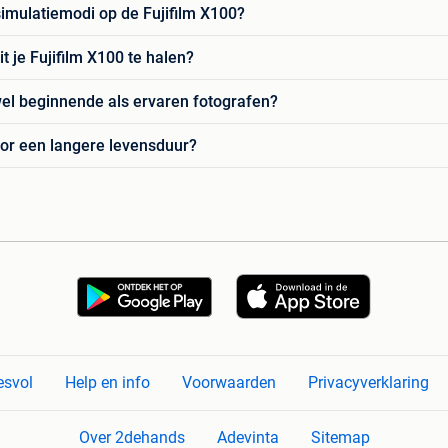
simulatiemodi op de Fujifilm X100?
t je Fujifilm X100 te halen?
wel beginnende als ervaren fotografen?
oor een langere levensduur?
esvol
Help en info
Voorwaarden
Privacyverklaring
Over 2dehands
Adevinta
Sitemap