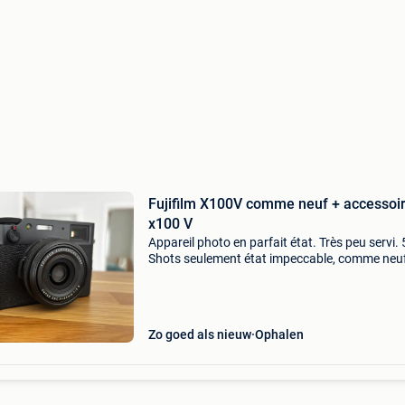
Fujifilm X100V comme neuf + accessoir
x100 V
Appareil photo en parfait état. Très peu servi.
Shots seulement état impeccable, comme neu
Lentilles et viseur tout à fait propre, sans auc
griffe. Divers accessoires : carte mémoire 64g
Zo goed als nieuw
Ophalen