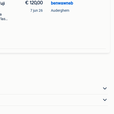
€ 120,00
benwawneb
uji
7 jun 26
Auderghem
sa
Flash
.
portée