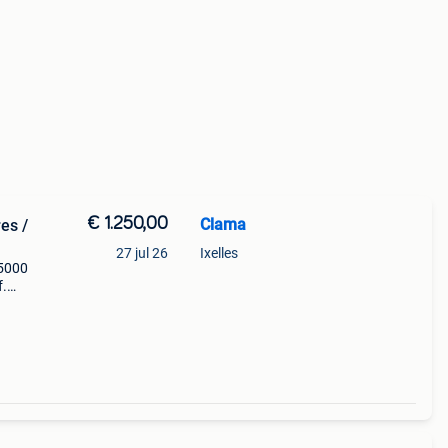
€ 1.250,00
Clama
es /
27 jul 26
Ixelles
 5000
f.
une
o +