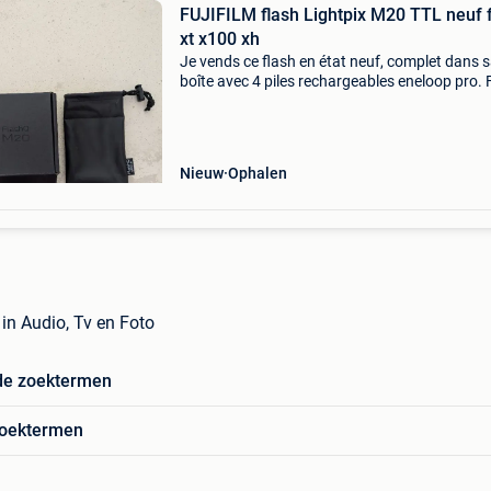
FUJIFILM flash Lightpix M20 TTL neuf f
xt x100 xh
Je vends ce flash en état neuf, complet dans 
boîte avec 4 piles rechargeables eneloop pro. 
compact à tête orientable (1 axe) pour fujifilm
Sabot détachable du flash pour utilisation dé
Nieuw
Ophalen
 in Audio, Tv en Foto
de zoektermen
zoektermen