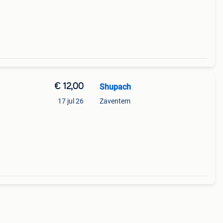
en
€ 12,00
Shupach
17 jul 26
Zaventem