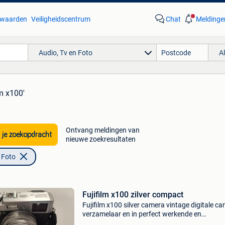
waarden
Veiligheidscentrum
Chat
Meldinge
Audio, Tv en Foto
A
lm x100'
Ontvang meldingen van
 je zoekopdracht
nieuwe zoekresultaten
 Foto
Fujifilm x100 zilver compact
Fujifilm x100 silver camera vintage digitale ca
verzamelaar en in perfect werkende en
geconserveerde staat. Compleet: hoesje, batter