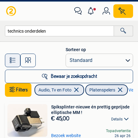
Platenspelers
Sorteer op
Alle afstanden…
Bewaar je zoekopdracht
Filters
Audio, Tv en Foto
Platenspelers
Verwi
Spiksplinter-nieuwe én prettig geprijsde
elliptische MM !
€ 45,00
Details
Topadvertentie
Bezoek website
26 apr 26