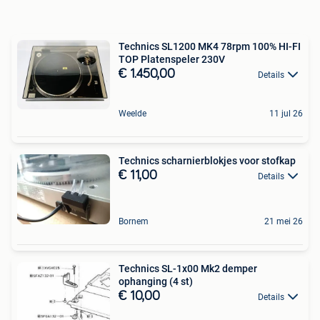
Technics SL1200 MK4 78rpm 100% HI-FI
TOP Platenspeler 230V
€ 1.450,00
Details
Weelde
11 jul 26
Technics scharnierblokjes voor stofkap
€ 11,00
Details
Bornem
21 mei 26
Technics SL-1x00 Mk2 demper
ophanging (4 st)
€ 10,00
Details