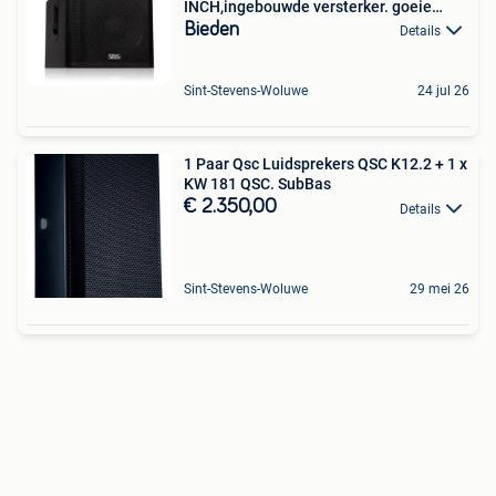
INCH,ingebouwde versterker. goeie
staat
Bieden
Details
Sint-Stevens-Woluwe
24 jul 26
1 Paar Qsc Luidsprekers QSC K12.2 + 1 x
KW 181 QSC. SubBas
€ 2.350,00
Details
Sint-Stevens-Woluwe
29 mei 26