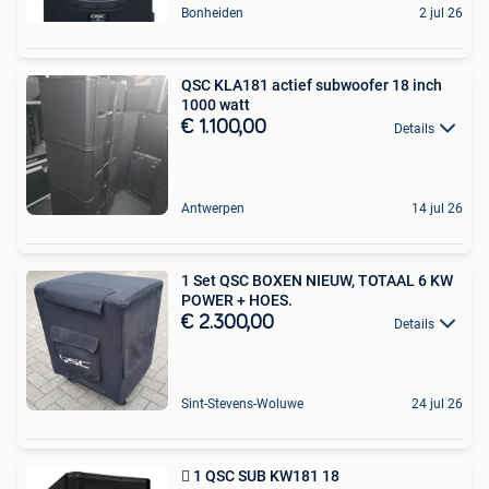
Bonheiden
2 jul 26
QSC KLA181 actief subwoofer 18 inch
1000 watt
€ 1.100,00
Details
Antwerpen
14 jul 26
1 Set QSC BOXEN NIEUW, TOTAAL 6 KW
POWER + HOES.
€ 2.300,00
Details
Sint-Stevens-Woluwe
24 jul 26
 1 QSC SUB KW181 18