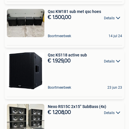
Qsc KW181 sub met qsc hoes
€ 1.500,00
Details
Boortmeerbeek
14 jul 24
Qsc KS118 active sub
€ 1.929,00
Details
Boortmeerbeek
23 jun 23
Nexo RS15C 2x15" SubBass (4x)
€ 1.208,00
Details