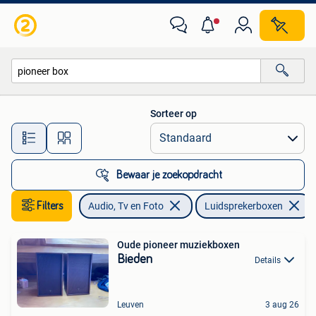
Luidsprekerboxen
Sorteer op
Alle afstanden…
Bewaar je zoekopdracht
Filters
Audio, Tv en Foto
Luidsprekerboxen
Oude pioneer muziekboxen
Bieden
Details
Leuven
3 aug 26