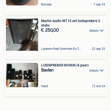
Ronsele
7 sep 24
Martin Audio WT15 set luidsprekers 2
stuks
€ 250,00
Details
Lokeren+Deel Overmere En Zele
22 sep 25
LUIDSPREKER BOXEN (6 paar)
Bieden
Details
Heist
12 mrt 24