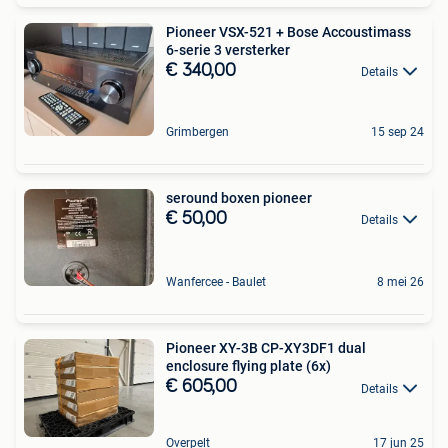
Pioneer VSX-521 + Bose Accoustimass
6-serie 3 versterker
€ 340,00
Details
Grimbergen
15 sep 24
seround boxen pioneer
€ 50,00
Details
Wanfercee - Baulet
8 mei 26
Pioneer XY-3B CP-XY3DF1 dual
enclosure flying plate (6x)
€ 605,00
Details
Overpelt
17 jun 25