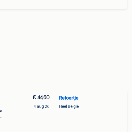
€ 44,60
Retoertje
4 aug 26
Heel België
al
 Deze