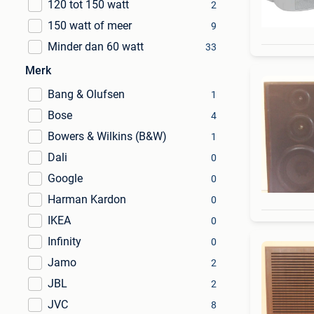
120 tot 150 watt
2
150 watt of meer
9
Minder dan 60 watt
33
Merk
Bang & Olufsen
1
Bose
4
Bowers & Wilkins (B&W)
1
Dali
0
Google
0
Harman Kardon
0
IKEA
0
Infinity
0
Jamo
2
JBL
2
JVC
8