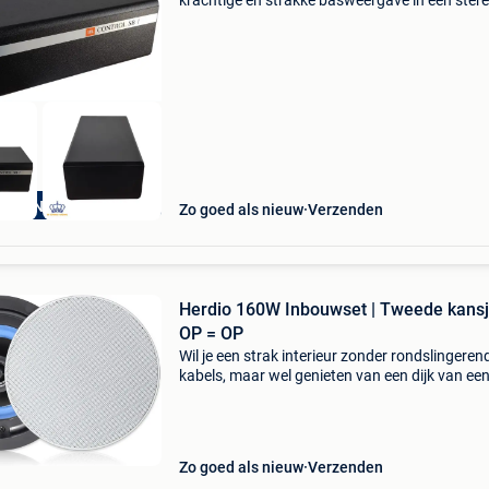
krachtige en strakke basweergave in een stere
home cinema-installatie. Deze subwoofer is
speciaal ontworpen als aanvulling op de popul
jbl control
ANDEN GARANTIE
Zo goed als nieuw
Verzenden
Herdio 160W Inbouwset | Tweede kansj
OP = OP
Wil je een strak interieur zonder rondslingeren
kabels, maar wel genieten van een dijk van ee
geluid? Haal nu deze herdio plafondluidspreke
huis en profiteer van een waanzinnige korting
34
Zo goed als nieuw
Verzenden