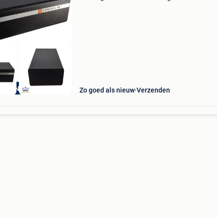
home cinema-installatie. Deze subwoofer is
speciaal ontworpen als aanvulling op de popul
jbl control
ANDEN GARANTIE
Zo goed als nieuw
Verzenden