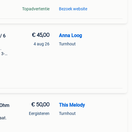
Topadvertentie
Bezoek website
€ 45,00
Anna Loog
/ 6
4 aug 26
Turnhout
.
 3-
€ 50,00
This Melody
4 Ohm
Eergisteren
Turnhout
aat.