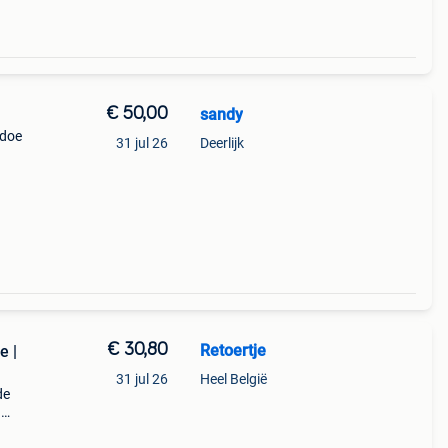
€ 50,00
sandy
 doe
31 jul 26
Deerlijk
€ 30,80
Retoertje
e |
31 jul 26
Heel België
de
n
rs in