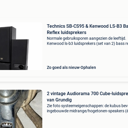
Technics SB-CS95 & Kenwood LS-B3 B
Reflex luidsprekers
Normale gebruiksporen aangezien de leeftijd.
Kenwood ls-b3 luidsprekers (set van 2) bass r
6 ohm max 50w technics sb-cs95 luidsprekers
van 2) max 200w 3-way speakersysteem 8 o
kabels zelf
Zo goed als nieuw
Ophalen
2 vintage Audiorama 700 Cube-luidspr
van Grundig
Zie foto systeemeigenschappen: de kubus bev
ingebouwde midrange/hogetonen-speakers (
op elk vlak). Ze zijn ontworpen om het geluid 
graden in het rond te stralen impedantie: 4 oh
Zorg ervo