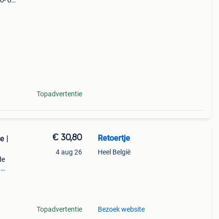
o- of
aire
Topadvertentie
€ 30,80
Retoertje
e |
4 aug 26
Heel België
de
n
rs in
 van
Topadvertentie
Bezoek website