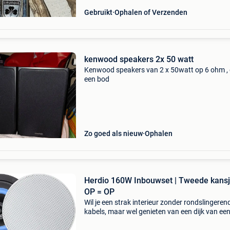
Gebruikt
Ophalen of Verzenden
kenwood speakers 2x 50 watt
Kenwood speakers van 2 x 50watt op 6 ohm ,
een bod
Zo goed als nieuw
Ophalen
Herdio 160W Inbouwset | Tweede kansj
OP = OP
Wil je een strak interieur zonder rondslingeren
kabels, maar wel genieten van een dijk van ee
geluid? Haal nu deze herdio plafondluidspreke