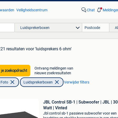
waarden
Veiligheidscentrum
Chat
Meldinge
Luidsprekerboxen
A
221 resultaten
voor 'luidsprekers 6 ohm'
Ontvang meldingen van
 je zoekopdracht
nieuwe zoekresultaten
 Foto
Luidsprekerboxen
Verwijder filters
JBL Control SB-1 | Subwoofer | JBL | 3
Watt | Vinted
Jbl control sb-1 passieve subwoofer voor een