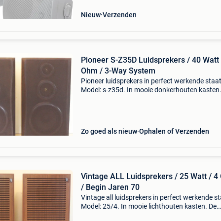
herdio buit
Nieuw
Verzenden
Pioneer S-Z35D Luidsprekers / 40 Watt 
Ohm / 3-Way System
Pioneer luidsprekers in perfect werkende staat
Model: s-z35d. In mooie donkerhouten kasten.
Way speaker system. Power: 2 x 40 watt.
Impedance: 6 ohm. Afmetingen: hoogte 45cm,
breedte 26cm, diepte 1
Zo goed als nieuw
Ophalen of Verzenden
Vintage ALL Luidsprekers / 25 Watt / 
/ Begin Jaren 70
Vintage all luidsprekers in perfect werkende st
Model: 25/4. In mooie lichthouten kasten. De
luidsprekers zijn uit één stuk. Er zijn dus geen