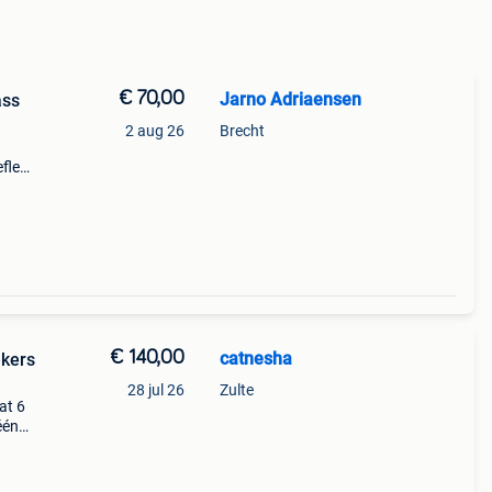
€ 70,00
Jarno Adriaensen
ass
2 aug 26
Brecht
eflex
 (set
hm
€ 140,00
catnesha
ekers
28 jul 26
Zulte
at 6
één
360
m.