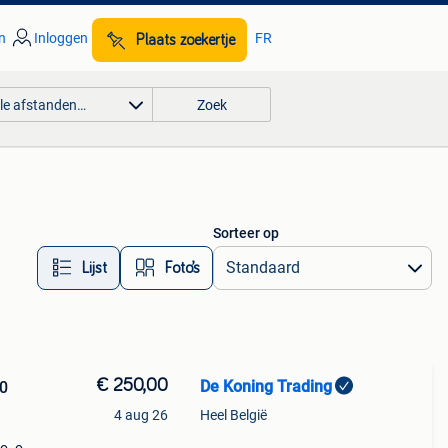
n
Inloggen
FR
Plaats zoekertje
lle afstanden…
Zoek
Sorteer op
Lijst
Foto’s
€ 250,00
De Koning Trading
00
4 aug 26
Heel België