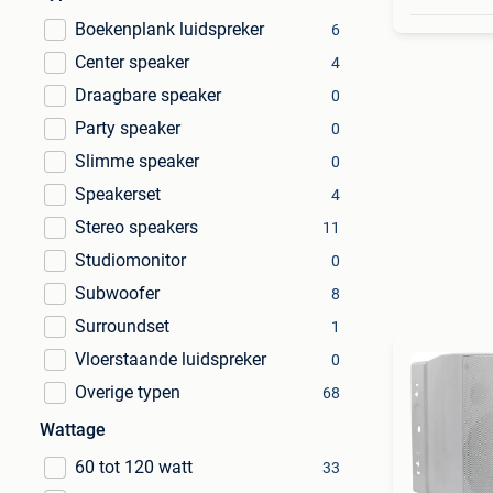
Boekenplank luidspreker
6
Center speaker
4
Draagbare speaker
0
Party speaker
0
Slimme speaker
0
Speakerset
4
Stereo speakers
11
Studiomonitor
0
Subwoofer
8
Surroundset
1
Vloerstaande luidspreker
0
Overige typen
68
Wattage
60 tot 120 watt
33