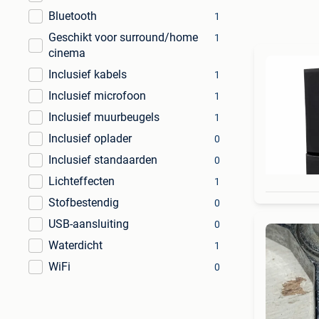
Bluetooth
1
Geschikt voor surround/home
1
cinema
Inclusief kabels
1
Inclusief microfoon
1
Inclusief muurbeugels
1
Inclusief oplader
0
Inclusief standaarden
0
Lichteffecten
1
Stofbestendig
0
USB-aansluiting
0
Waterdicht
1
WiFi
0