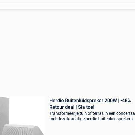
Herdio Buitenluidspreker 200W | -48%
Retour deal | Sla toe!
Transformeer je tuin of terras in een concertza
met deze krachtige herdio buitenluidsprekers.
Profiteer nu van 48% korting op dit setje
waterdichte buitenluidsprekers, want op = op.