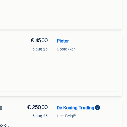
n.
€ 45,00
Pieter
5 aug 26
Oostakker
€ 250,00
De Koning Trading
00
5 aug 26
Heel België
o- of