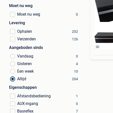
Moet nu weg
Moet nu weg
0
Levering
Ophalen
202
Verzenden
126
6 MA
Aangeboden sinds
Vandaag
0
Gisteren
4
Een week
10
Altijd
204
Eigenschappen
Afstandsbediening
1
AUX-ingang
0
Basreflex
7