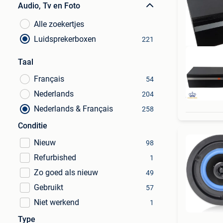
Audio, Tv en Foto
Alle zoekertjes
Luidsprekerboxen
221
Taal
Français
54
Nederlands
204
6 MA
Nederlands & Français
258
Conditie
Nieuw
98
Refurbished
1
Zo goed als nieuw
49
Gebruikt
57
Niet werkend
1
Type