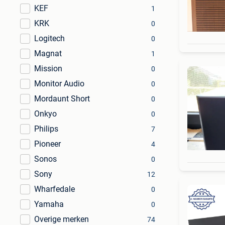
KEF
1
KRK
0
Logitech
0
Magnat
1
Mission
0
Monitor Audio
0
Mordaunt Short
0
Onkyo
0
Philips
7
Pioneer
4
Sonos
0
Sony
12
Wharfedale
0
Yamaha
0
Overige merken
74