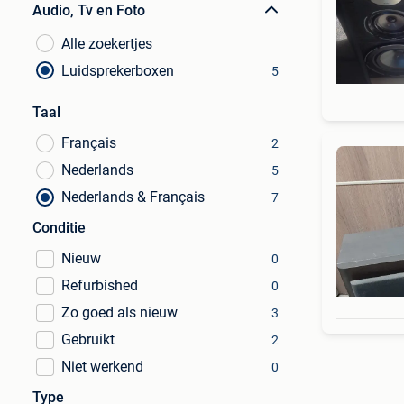
Audio, Tv en Foto
Alle zoekertjes
Luidsprekerboxen
5
Taal
Français
2
Nederlands
5
Nederlands & Français
7
Conditie
Nieuw
0
Refurbished
0
Zo goed als nieuw
3
Gebruikt
2
Niet werkend
0
Type