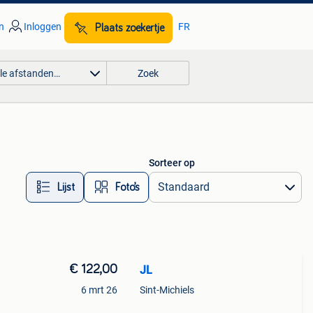
n
Inloggen
FR
Plaats zoekertje
lle afstanden…
Zoek
Sorteer op
Lijst
Foto’s
€ 122,00
JL
6 mrt 26
Sint-Michiels