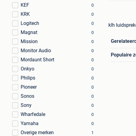
KEF
0
KRK
0
Logitech
0
klh luidspre
Magnat
0
Gerelateer
Mission
0
Monitor Audio
0
Populaire 
Mordaunt Short
0
Onkyo
0
Philips
0
Pioneer
0
Sonos
0
Sony
0
Wharfedale
0
Yamaha
0
Overige merken
1