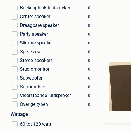
Boekenplank luidspreker
0
Center speaker
0
Draagbare speaker
0
Party speaker
0
Slimme speaker
0
Speakerset
0
Stereo speakers
0
Studiomonitor
0
Subwoofer
0
Surroundset
0
Vloerstaande luidspreker
0
Overige typen
0
Wattage
60 tot 120 watt
1