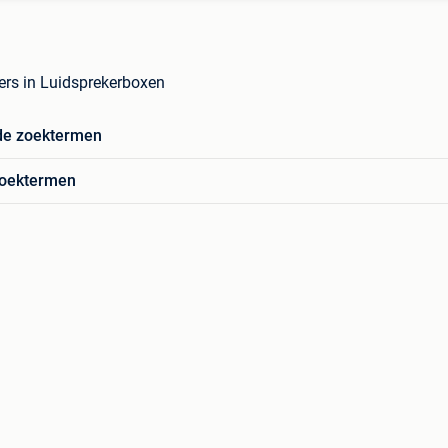
kers in Luidsprekerboxen
de zoektermen
zoektermen