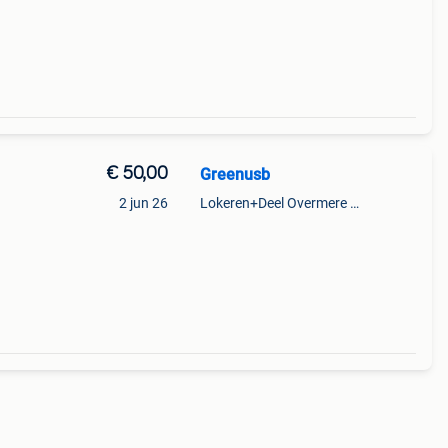
€ 50,00
Greenusb
2 jun 26
Lokeren+Deel Overmere En Zele