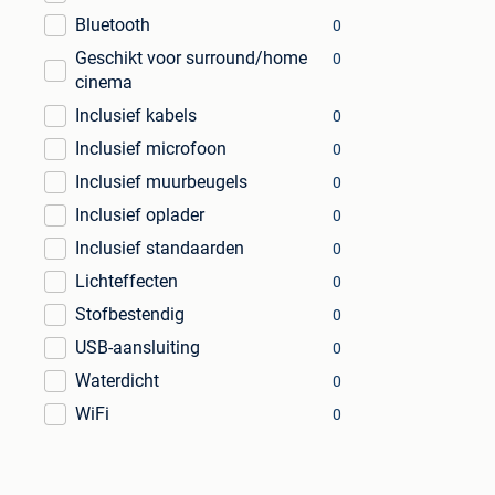
Bluetooth
0
Geschikt voor surround/home
0
cinema
Inclusief kabels
0
Inclusief microfoon
0
Inclusief muurbeugels
0
Inclusief oplader
0
Inclusief standaarden
0
Lichteffecten
0
Stofbestendig
0
USB-aansluiting
0
Waterdicht
0
WiFi
0