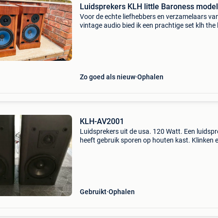
Luidsprekers KLH little Baroness mode
Voor de echte liefhebbers en verzamelaars va
vintage audio bied ik een prachtige set klh the l
baroness model 325 luidsprekers aan. Deze
klassieke amerikaanse luidsprekers uit de jare
’70/’80 s
Zo goed als nieuw
Ophalen
KLH-AV2001
Luidsprekers uit de usa. 120 Watt. Een luidspr
heeft gebruik sporen op houten kast. Klinken 
goed. Afmetingen : 40 x 20 x23 cm
Gebruikt
Ophalen