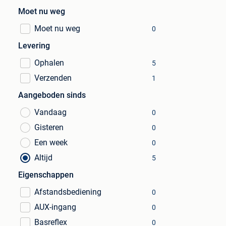
Moet nu weg
Moet nu weg
0
Levering
Ophalen
5
Verzenden
1
Aangeboden sinds
Vandaag
0
Gisteren
0
Een week
0
Altijd
5
Eigenschappen
Afstandsbediening
0
AUX-ingang
0
Basreflex
0