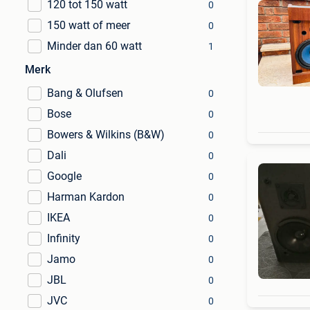
120 tot 150 watt
0
150 watt of meer
0
Minder dan 60 watt
1
Merk
Bang & Olufsen
0
Bose
0
Bowers & Wilkins (B&W)
0
Dali
0
Google
0
Harman Kardon
0
IKEA
0
Infinity
0
Jamo
0
JBL
0
JVC
0