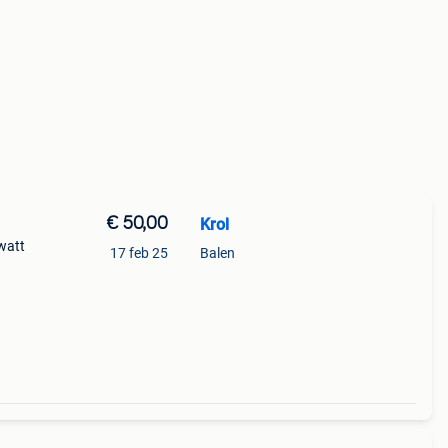
€ 50,00
Krol
 watt
17 feb 25
Balen