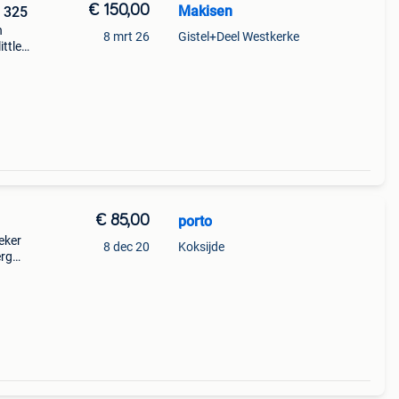
€ 150,00
Makisen
l 325
n
8 mrt 26
Gistel+Deel Westkerke
ittle
n
€ 85,00
porto
eker
8 dec 20
Koksijde
erg