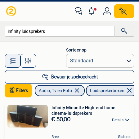
Luidsprekerboxen
Sorteer op
Alle afstanden…
Bewaar je zoekopdracht
Filters
Audio, Tv en Foto
Luidsprekerboxen
Infinity Minuette High-end home
cinema-luidsprekers
€ 50,00
Details
Bree
Gisteren