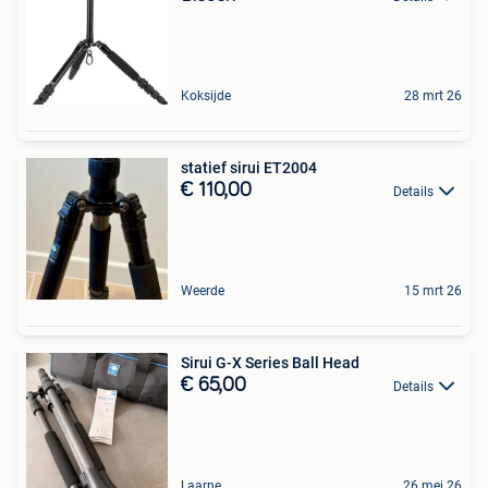
Koksijde
28 mrt 26
statief sirui ET2004
€ 110,00
Details
Weerde
15 mrt 26
Sirui G-X Series Ball Head
€ 65,00
Details
Laarne
26 mei 26