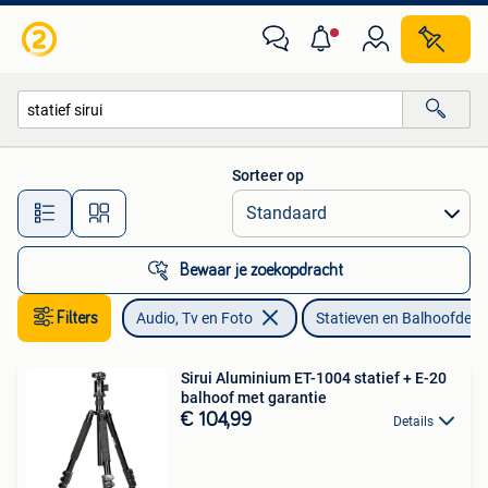
Fotografie | Statieven en Balhoofden
Sorteer op
Alle afstanden…
Bewaar je zoekopdracht
Filters
Audio, Tv en Foto
Statieven en Balhoofden
Sirui Aluminium ET-1004 statief + E-20
balhoof met garantie
€ 104,99
Details