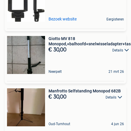
Bezoek website
Eergisteren
Giotto MV 818
Monopod,+balhoofd+snelwisseladapter+tas
€ 30,00
Details
Neerpelt
21 mrt 26
Manfrotto Selfstanding Monopod 682B
€ 30,00
Details
Oud-Turnhout
4 jun 26