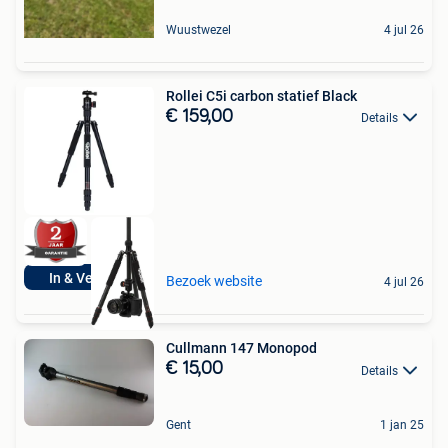
Wuustwezel
4 jul 26
Rollei C5i carbon statief Black
€ 159,00
Details
In & Verkoop
Bezoek website
4 jul 26
Cullmann 147 Monopod
€ 15,00
Details
Gent
1 jan 25