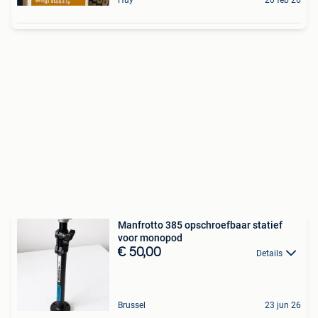
Huy
20 feb 26
Manfrotto 385 opschroefbaar statief
voor monopod
€ 50,00
Details
Brussel
23 jun 26