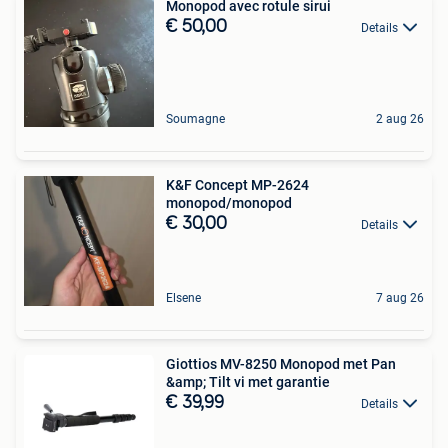
Monopod avec rotule sirui
€ 50,00
Details
Soumagne
2 aug 26
K&F Concept MP-2624
monopod/monopod
€ 30,00
Details
Elsene
7 aug 26
Giottios MV-8250 Monopod met Pan
&amp; Tilt vi met garantie
€ 39,99
Details