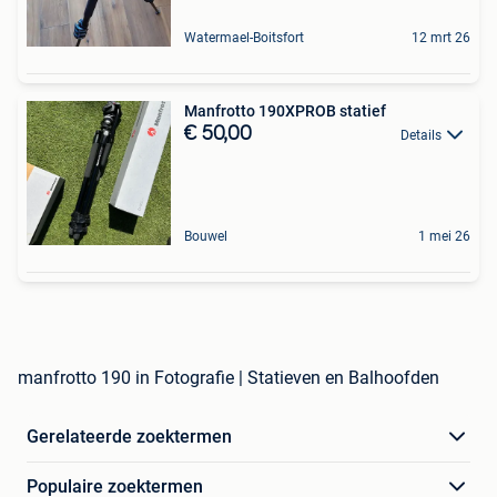
Watermael-Boitsfort
12 mrt 26
Manfrotto 190XPROB statief
€ 50,00
Details
Bouwel
1 mei 26
manfrotto 190 in Fotografie | Statieven en Balhoofden
Gerelateerde zoektermen
Populaire zoektermen