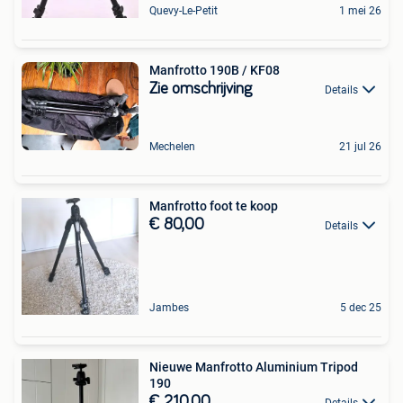
Quevy-Le-Petit
1 mei 26
Manfrotto 190B / KF08
Zie omschrijving
Details
Mechelen
21 jul 26
Manfrotto foot te koop
€ 80,00
Details
Jambes
5 dec 25
Nieuwe Manfrotto Aluminium Tripod
190
€ 210,00
Details