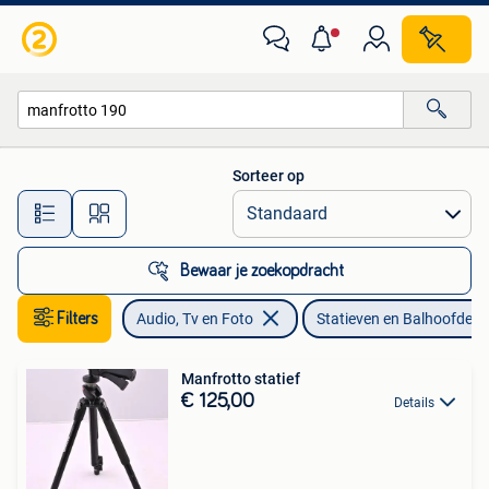
Fotografie | Statieven en Balhoofden
Sorteer op
Alle afstanden…
Bewaar je zoekopdracht
Filters
Audio, Tv en Foto
Statieven en Balhoofden
Manfrotto statief
€ 125,00
Details