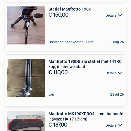
Statief Manfrotto 190x
€ 150,00
Details
Oostende Zandvoorde +Oostende
1 aug 26
Manfrotto 190DB alu statief met 141RC
kop, in nieuwe staat
€ 110,00
Details
Lier
28 jul 26
Manfrotto MK190XPRO4.., met balhoofd
:: (Max: H= 171,5 cm)
€ 187,00
Details