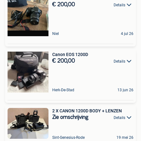
€ 200,00
Details
Niel
4 jul 26
Canon EOS 1200D
€ 200,00
Details
Herk-De-Stad
13 jun 26
2 X CANON 1200D BODY + LENZEN
Zie omschrijving
Details
Sint-Genesius-Rode
19 mei 26