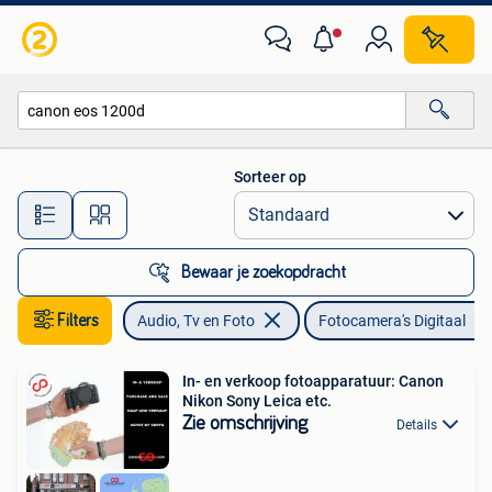
Fotocamera's Digitaal
Sorteer op
Alle afstanden…
Bewaar je zoekopdracht
Filters
Audio, Tv en Foto
Fotocamera's Digitaal
In- en verkoop fotoapparatuur: Canon
Nikon Sony Leica etc.
Zie omschrijving
Details