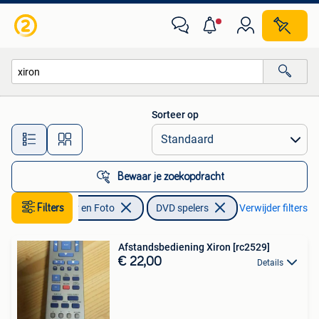
DVD spelers
Sorteer op
Alle afstanden…
Bewaar je zoekopdracht
Filters
Audio, Tv en Foto
DVD spelers
Verwijder filters
Afstandsbediening Xiron [rc2529]
€ 22,00
Details