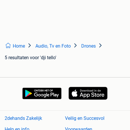
Home
Audio, Tv en Foto
Drones
5 resultaten
voor 'dji tello'
2dehands Zakelijk
Veilig en Succesvol
Help en info
Voorwaarden