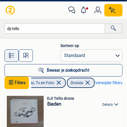
Drones
Sorteer op
Alle afstanden…
Bewaar je zoekopdracht
Filters
Audio, Tv en Foto
Drones
Verwijder filters
DJI Tello drone
Bieden
Details