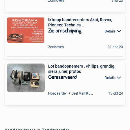
Zonhoven
9 jul 23
Ik koop bandrecorders Akai, Revox,
Pioneer, Technics...
Zie omschrijving
Details
Zonhoven
31 dec 23
Lot bandopnemers , Philips, grundig,
siera ,uher, protos
Gereserveerd
Details
Hoegaarden + Deel Van Kumtich + Deel Van Tienen
15 okt 24