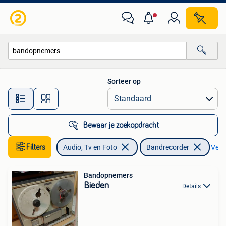
Bandrecorder
Sorteer op
Alle afstanden…
Bewaar je zoekopdracht
Filters
Audio, Tv en Foto
Bandrecorder
Verwi
Bandopnemers
Bieden
Details