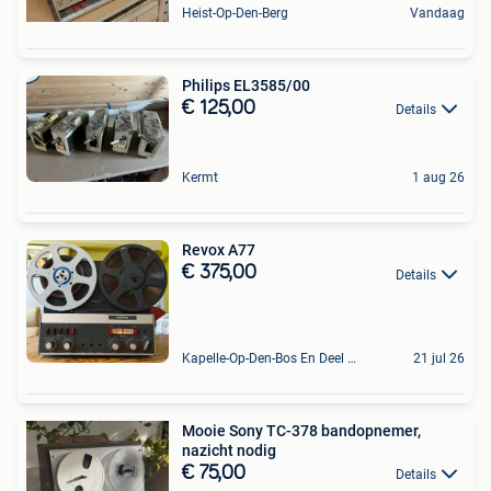
Heist-Op-Den-Berg
Vandaag
Philips EL3585/00
€ 125,00
Details
Kermt
1 aug 26
Revox A77
€ 375,00
Details
Kapelle-Op-Den-Bos En Deel Van Zemst
21 jul 26
Mooie Sony TC-378 bandopnemer,
nazicht nodig
€ 75,00
Details