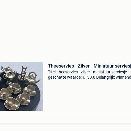
Theeservies - Zilver - Miniatuur servies
Titel: theeservies - zilver - miniatuur serviesje
geschatte waarde: €150.0 Belangrijk: winnen
biedingen zijn exclusief 9% koperbescherming
zilveren miniatuur theeserviesje.bestaande u