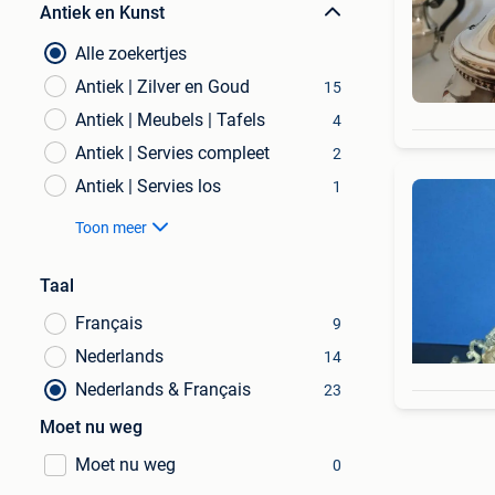
Antiek en Kunst
Alle zoekertjes
Antiek | Zilver en Goud
15
Antiek | Meubels | Tafels
4
Antiek | Servies compleet
2
Antiek | Servies los
1
Toon meer
Taal
Français
9
Nederlands
14
Nederlands & Français
23
Moet nu weg
Moet nu weg
0