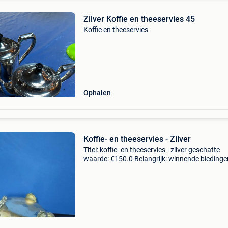
Zilver Koffie en theeservies 45
Koffie en theeservies
Ophalen
Koffie- en theeservies - Zilver
Titel: koffie- en theeservies - zilver geschatte
waarde: €150.0 Belangrijk: winnende biedingen
exclusief 9% koperbescherming + €3 deze vin
zilververgulde theepot, waarschijnlijk ver