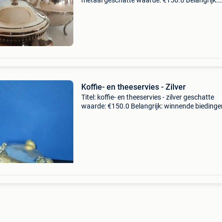
metaal geschatte waarde: €150.0 Belangrijk:
winnende biedingen zijn exclusief 9%
koperbescherming + €3 theeservice of koffiese
van
Koffie- en theeservies - Zilver
Titel: koffie- en theeservies - zilver geschatte
waarde: €150.0 Belangrijk: winnende biedingen
exclusief 9% koperbescherming + €3 deze vin
zilververgulde theepot, waarschijnlijk ver