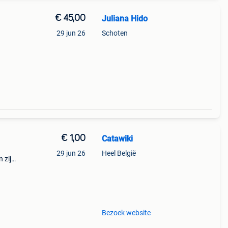
€ 45,00
Juliana Hido
29 jun 26
Schoten
€ 1,00
Catawiki
29 jun 26
Heel België
 zijn
tage
Bezoek website