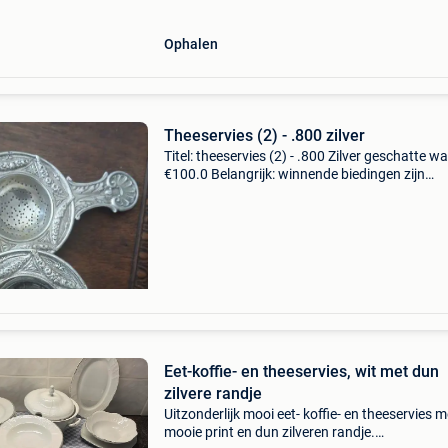
artikelen. Het servie
Ophalen
Theeservies (2) - .800 zilver
Titel: theeservies (2) - .800 Zilver geschatte w
€100.0 Belangrijk: winnende biedingen zijn
exclusief 9% koperbescherming + €3 oud theez
pass op tafelhet is een oud theezet-pass (of
Eet-koffie- en theeservies, wit met dun
zilvere randje
Uitzonderlijk mooi eet- koffie- en theeservies m
mooie print en dun zilveren randje.