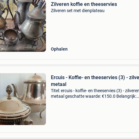
Zilveren koffie en theeservies
Zilveren set met dienplateau
Ophalen
Ercuis - Koffie- en theeservies (3) - zilv
metaal
Titel: ercuis - koffie- en theeservies (3) - zilvere
metaal geschatte waarde: €150.0 Belangrijk:
winnende biedingen zijn exclusief 9%
koperbescherming + €3 theeservice of koffiese
van