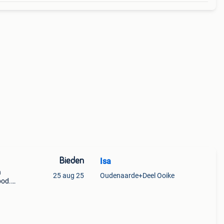
Bieden
Isa
n
25 aug 25
Oudenaarde+Deel Ooike
bod.