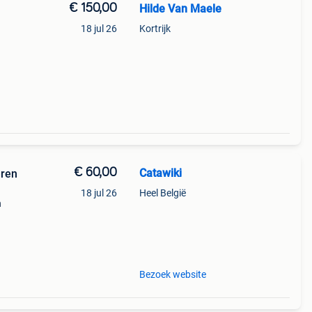
€ 150,00
Hilde Van Maele
18 jul 26
Kortrijk
€ 60,00
Catawiki
eren
18 jul 26
Heel België
n
rvice
Bezoek website