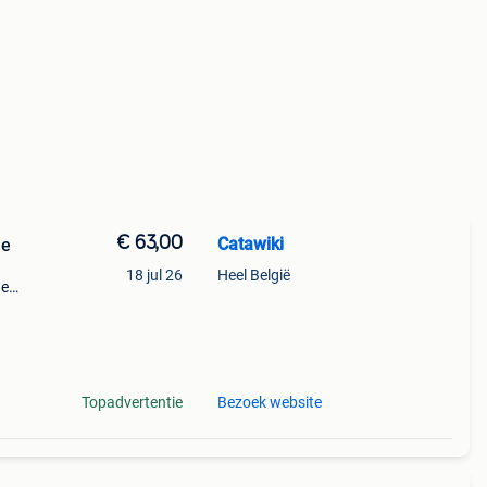
€ 63,00
Catawiki
je
18 jul 26
Heel België
de
 + €3
Topadvertentie
Bezoek website