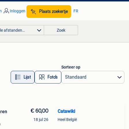
n
Inloggen
FR
Plaats zoekertje
lle afstanden…
Zoek
Sorteer op
Lijst
Foto’s
€ 60,00
Catawiki
eren
18 jul 26
Heel België
n