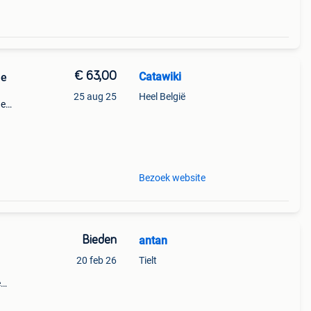
€ 63,00
Catawiki
je
25 aug 25
Heel België
de
 + €3
Bezoek website
Bieden
antan
20 feb 26
Tielt
e
n