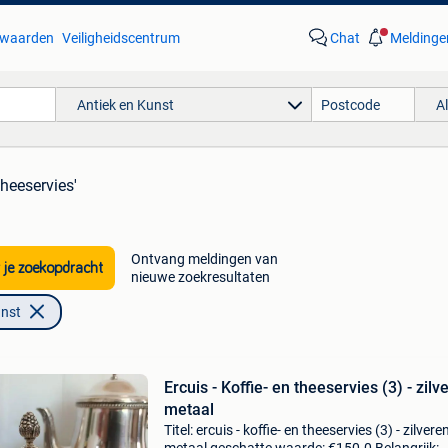
waarden
Veiligheidscentrum
Chat
Meldinge
Antiek en Kunst
A
theeservies'
Ontvang meldingen van
 je zoekopdracht
nieuwe zoekresultaten
unst
Ercuis - Koffie- en theeservies (3) - zilv
metaal
Titel: ercuis - koffie- en theeservies (3) - zilvere