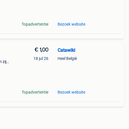
rvice
Topadvertentie
Bezoek website
€ 1,00
Catawiki
18 jul 26
Heel België
 zijn
tage
Topadvertentie
Bezoek website