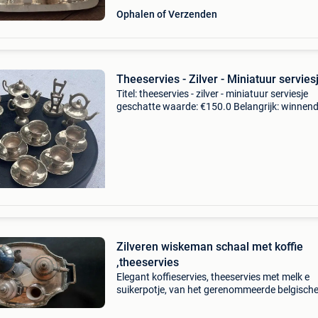
Ophalen of Verzenden
Theeservies - Zilver - Miniatuur servies
Titel: theeservies - zilver - miniatuur serviesje
geschatte waarde: €150.0 Belangrijk: winnen
biedingen zijn exclusief 9% koperbescherming
zilveren miniatuur theeserviesje.bestaande u
Zilveren wiskeman schaal met koffie
,theeservies
Elegant koffieservies, theeservies met melk e
suikerpotje, van het gerenommeerde belgisch
merk wiskemann, bekend om de productie va
hoogwaardige zilveren en verzilverde metalen