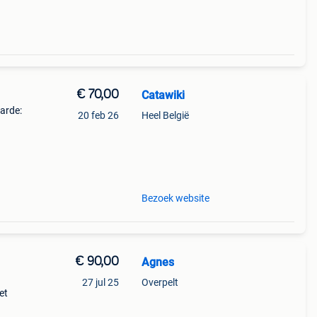
€ 70,00
Catawiki
aarde:
20 feb 26
Heel België
et-
Bezoek website
€ 90,00
Agnes
27 jul 25
Overpelt
et