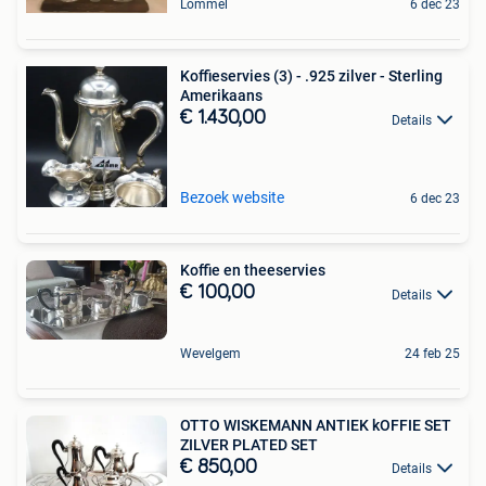
Lommel
6 dec 23
Koffieservies (3) - .925 zilver - Sterling
Amerikaans
€ 1.430,00
Details
Bezoek website
6 dec 23
Koffie en theeservies
€ 100,00
Details
Wevelgem
24 feb 25
OTTO WISKEMANN ANTIEK kOFFIE SET
ZILVER PLATED SET
€ 850,00
Details