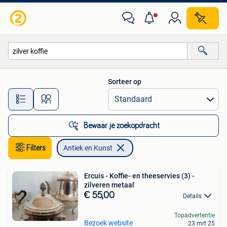
Antiek en Kunst
Sorteer op
Alle afstanden…
Bewaar je zoekopdracht
Filters
Antiek en Kunst
Ercuis - Koffie- en theeservies (3) -
zilveren metaal
€ 55,00
Details
Topadvertentie
Bezoek website
23 mrt 25