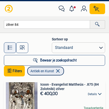
Antiek en Kunst
Sorteer op
Alle afstanden…
Bewaar je zoekopdracht
Filters
Antiek en Kunst
Icoon - Evangelist Mattheüs - .875 (84
Zolotniki) zilver
€ 400,00
Details
Topadvertentie