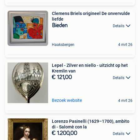
Clemens Briels origineel De onvervulde
liefde
Bieden
Details
Haaksbergen
4 mrt 26
Lepel - Zilver en niello - uitzicht op het
Kremlin van
€ 121,00
Details
Bezoek website
4 mrt 26
Lorenzo Pasinelli (1629–1700), ambito
di - Salomè con la
€ 1.200,00
Details