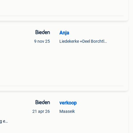
Bieden
Anja
9 nov 25
Liedekerke +Deel Borchtlombeek
Bieden
verkoop
21 apr 26
Maaseik
ng en
n en