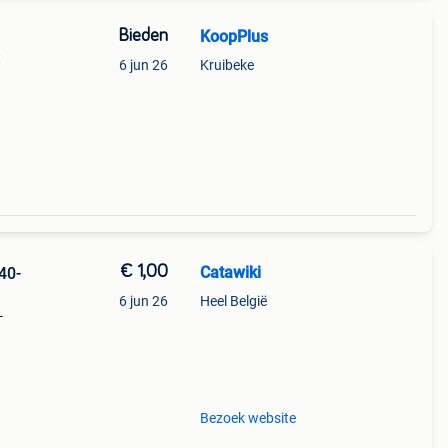
Bieden
KoopPlus
t
6 jun 26
Kruibeke
€ 1,00
Catawiki
40-
6 jun 26
Heel België
-
Bezoek website