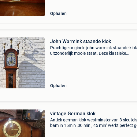
oude pe
Ophalen
John Warmink staande klok
Prachtige originele john warmink staande klok
uitzonderlijk mooie staat. Deze klassieke
nederlandse staande klok heeft een rijk afgew
houten kast met fraaie wortelnotenfineer, een
verzilverde
Ophalen
vintage German klok
Antiek german klok westminster van 3 sleutels
bam in 15min ,30 min , 45 min" werkt perfect 
enkel probleem.