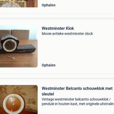
Ophalen
Westminster Klok
Mooie antieke westminster clock
Ophalen
Westminster Belcanto schouwklok met
sleutel
Vintage westminster belcanto schouwklok /
pendule in houten kast, met originele uitstrali
mooie wijzerplaat. Mooi decoratief stuk voor
liefhebbers van vintage, retro interieur, klokke