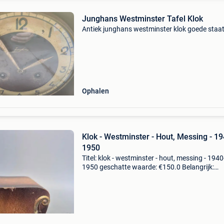
Junghans Westminster Tafel Klok
Antiek junghans westminster klok goede staa
Ophalen
Klok - Westminster - Hout, Messing - 19
1950
Titel: klok - westminster - hout, messing - 1940
1950 geschatte waarde: €150.0 Belangrijk:
winnende biedingen zijn exclusief 9%
koperbescherming + €3 hartelijk welkom,deze
klassieke haardklo