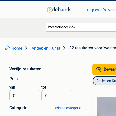
Help en info
Voor
82 resultaten
voor 'westmi
Home
Antiek en Kunst
Verfijn resultaten
Bewaar
Prijs
Antiek en K
van
tot
€
€
Categorie
Wis de categorie