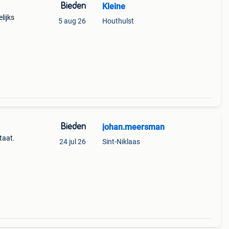
Bieden
Kleine
lijks
5 aug 26
Houthulst
Bieden
johan.meersman
taat.
24 jul 26
Sint-Niklaas