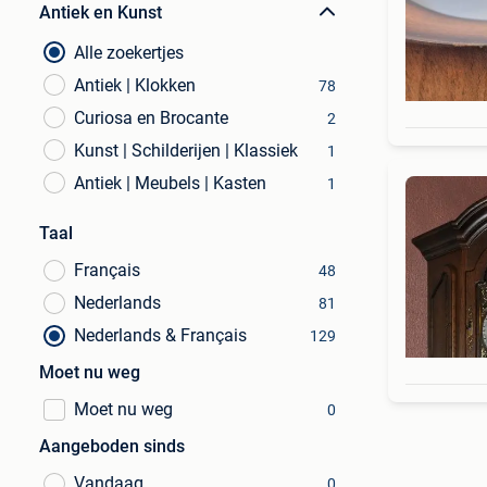
Antiek en Kunst
Alle zoekertjes
Antiek | Klokken
78
Curiosa en Brocante
2
Kunst | Schilderijen | Klassiek
1
Antiek | Meubels | Kasten
1
Taal
Français
48
Nederlands
81
Nederlands & Français
129
Moet nu weg
Moet nu weg
0
Aangeboden sinds
Vandaag
0