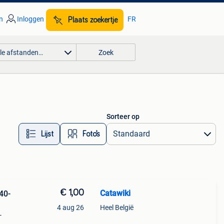
n
Inloggen
FR
Plaats zoekertje
lle afstanden…
Zoek
Sorteer op
Lijst
Foto’s
€ 1,00
Catawiki
40-
4 aug 26
Heel België
-