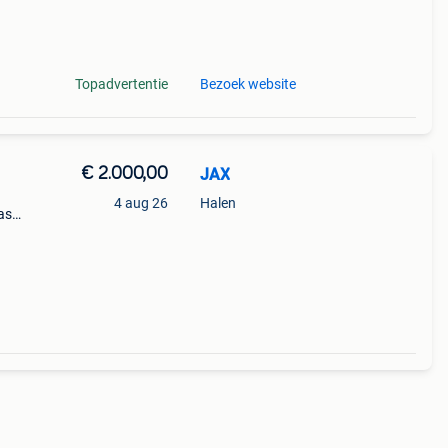
Topadvertentie
Bezoek website
€ 2.000,00
JAX
4 aug 26
Halen
as
eluid