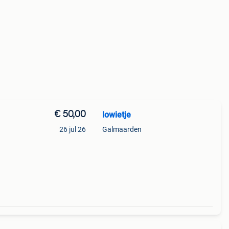
€ 50,00
lowietje
26 jul 26
Galmaarden