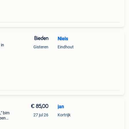
Bieden
Niels
 in
Gisteren
Eindhout
erkte
€ 85,00
jan
," bim
27 jul 26
Kortrijk
geen