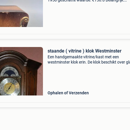
1950 geschatte waarde: €150.0 Belangrijk:
winnende biedingen zijn exclusief 9%
koperbescherming + €3 hartelijk welkom,deze
klassieke haardklo
staande ( vitrine ) klok Westminster
Een handgemaakte vitrine/kast met een
westminster klok erin. De klok beschikt over gl
met 3 gevichten en een slinger / westminsterg
( dag en nacht stand mogelijk ) / spiegel / 6
glasleggers / v
Ophalen of Verzenden