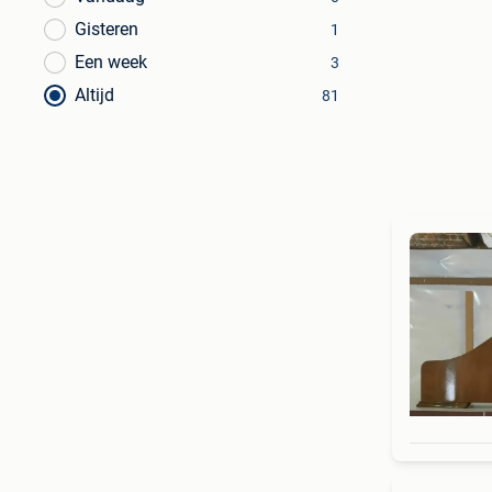
Gisteren
1
Een week
3
Altijd
81