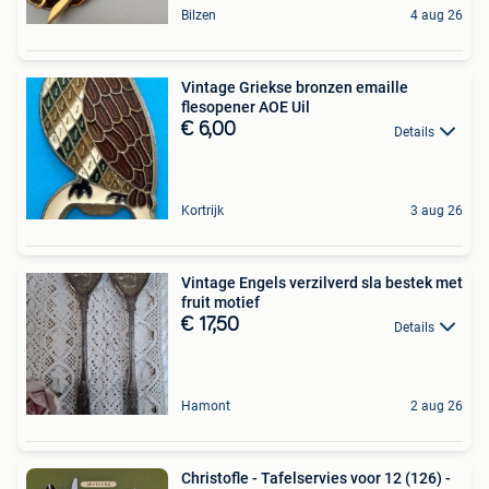
Bilzen
4 aug 26
Vintage Griekse bronzen emaille
flesopener AOE Uil
€ 6,00
Details
Kortrijk
3 aug 26
Vintage Engels verzilverd sla bestek met
fruit motief
€ 17,50
Details
Hamont
2 aug 26
Christofle - Tafelservies voor 12 (126) -