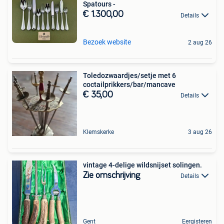
Spatours -
€ 1.300,00
Details
Bezoek website
2 aug 26
Toledozwaardjes/setje met 6
coctailprikkers/bar/mancave
€ 35,00
Details
Klemskerke
3 aug 26
vintage 4-delige wildsnijset solingen.
Zie omschrijving
Details
Gent
Eergisteren