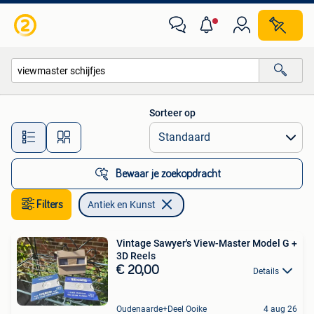
Antiek en Kunst
Sorteer op
Alle afstanden…
Bewaar je zoekopdracht
Filters
Antiek en Kunst
Vintage Sawyer's View-Master Model G +
3D Reels
€ 20,00
Details
Oudenaarde+Deel Ooike
4 aug 26