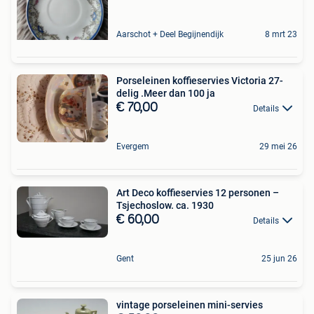
Aarschot + Deel Begijnendijk
8 mrt 23
Porseleinen koffieservies Victoria 27-
delig .Meer dan 100 ja
€ 70,00
Details
Evergem
29 mei 26
Art Deco koffieservies 12 personen –
Tsjechoslow. ca. 1930
€ 60,00
Details
Gent
25 jun 26
vintage porseleinen mini-servies