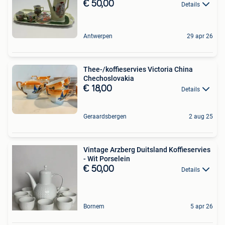
€ 50,00
Details
Antwerpen
29 apr 26
Thee-/koffieservies Victoria China
Chechoslovakia
€ 18,00
Details
Geraardsbergen
2 aug 25
Vintage Arzberg Duitsland Koffieservies
- Wit Porselein
€ 50,00
Details
Bornem
5 apr 26