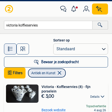
Antiek en Kunst
Sorteer op
Alle afstanden…
Bewaar je zoekopdracht
Filters
Antiek en Kunst
Victoria - Koffieservies (8) - fijn
porselein
€ 3,00
Details
Topadvertentie
Bezoek website
4 aug 26