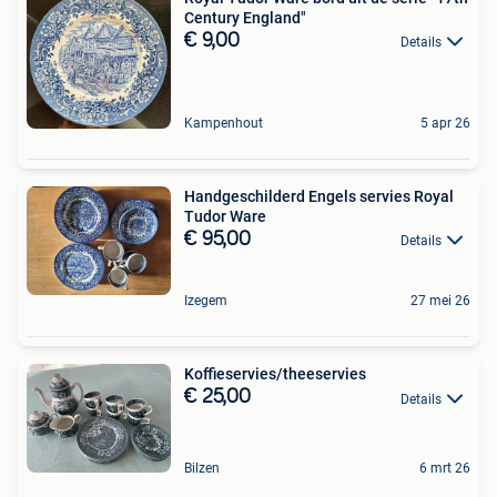
Century England"
€ 9,00
Details
Kampenhout
5 apr 26
Handgeschilderd Engels servies Royal
Tudor Ware
€ 95,00
Details
Izegem
27 mei 26
Koffieservies/theeservies
€ 25,00
Details
Bilzen
6 mrt 26