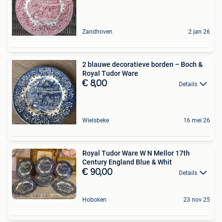
Zandhoven
2 jan 26
2 blauwe decoratieve borden – Boch &
Royal Tudor Ware
€ 8,00
Details
Wielsbeke
16 mei 26
Royal Tudor Ware W N Mellor 17th
Century England Blue & Whit
€ 90,00
Details
Hoboken
23 nov 25