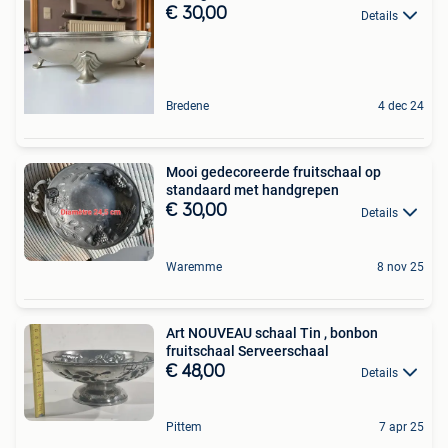
€ 30,00
Details
Bredene
4 dec 24
Mooi gedecoreerde fruitschaal op
standaard met handgrepen
€ 30,00
Details
Waremme
8 nov 25
Art NOUVEAU schaal Tin , bonbon
fruitschaal Serveerschaal
€ 48,00
Details
Pittem
7 apr 25