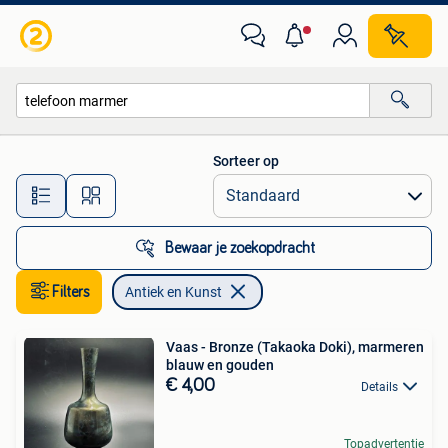
Antiek en Kunst
Sorteer op
Alle afstanden…
Bewaar je zoekopdracht
Filters
Antiek en Kunst
Vaas - Bronze (Takaoka Doki), marmeren
blauw en gouden
€ 4,00
Details
Topadvertentie