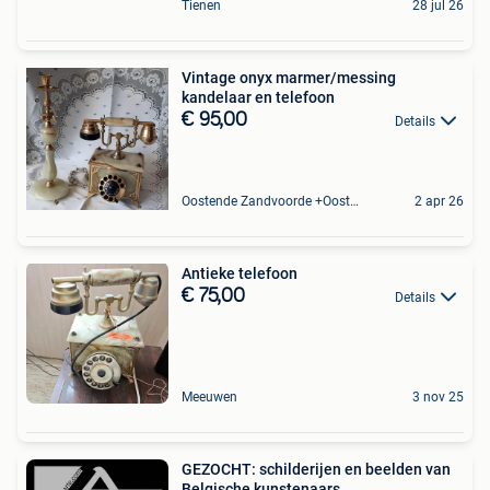
Tienen
28 jul 26
Vintage onyx marmer/messing
kandelaar en telefoon
€ 95,00
Details
Oostende Zandvoorde +Oostende
2 apr 26
Antieke telefoon
€ 75,00
Details
Meeuwen
3 nov 25
GEZOCHT: schilderijen en beelden van
Belgische kunstenaars