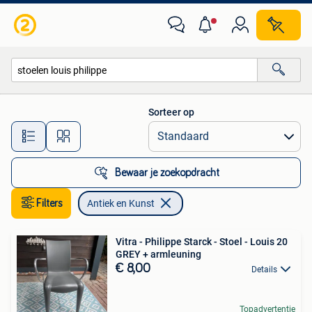
Antiek en Kunst
Sorteer op
Alle afstanden…
Bewaar je zoekopdracht
Filters
Antiek en Kunst
Vitra - Philippe Starck - Stoel - Louis 20
GREY + armleuning
€ 8,00
Details
Topadvertentie