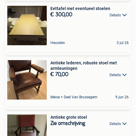
Eettafel met eventueel stoelen
€ 300,00
Details
Heusden
3 jul 26
Antieke lederen, robuste stoel met
armleuningen
€ 70,00
Details
Meise + Deel Van Brussegem
9 jun 26
Antieke grote stoel
Zie omschrijving
Details