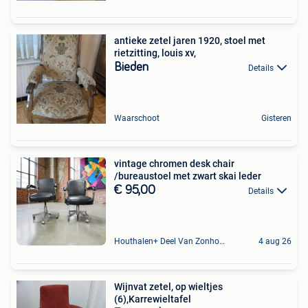
antieke zetel jaren 1920, stoel met
rietzitting, louis xv,
Bieden
Details
Waarschoot
Gisteren
vintage chromen desk chair
/bureaustoel met zwart skai leder
€ 95,00
Details
Houthalen+ Deel Van Zonhoven En Zolder
4 aug 26
Wijnvat zetel, op wieltjes
(6),Karrewieltafel