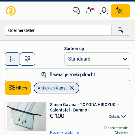
Antiek en Kunst
Sorteer op
Alle afstanden…
Bewaar je zoekopdracht
Filters
Antiek en Kunst
Simon Gavina - TOYODA HIROYUKI -
Salontafel - Burano -
€ 1,00
Details
Topadvertentie
Bezoek website
Gisteren