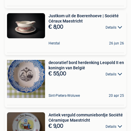
Justkom uit de Boerenhoeve | Société
Céraux Maestricht
€ 8,00
Details
Herstal
26 jun 26
decoratief bord herdenking Leopold II en
koningin van België
€ 55,00
Details
Sint-Pieters-Woluwe
20 apr 25
Antiek verguld communiebordje Société
Céramique Maestricht
€ 9,00
Details