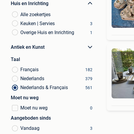
Huis en Inrichting
Alle zoekertjes
Keuken | Servies
3
Overige Huis en Inrichting
1
Antiek en Kunst
Taal
Français
182
Nederlands
379
Nederlands & Français
561
Moet nu weg
Moet nu weg
0
Aangeboden sinds
Vandaag
3