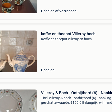
Ophalen of Verzenden
koffie en theepot Villeroy boch
Koffie en theepot villeroy en boch
Ophalen
Villeroy & Boch - Ontbijtbord (6) - Nanki
Titel: villeroy & boch - ontbijtbord (6) - nanking 
geschatte waarde: €150.0 Belangrijk: winnen
biedingen zijn exclusief 9% koperbescherming
nanking - villeroy boch - een fijne s