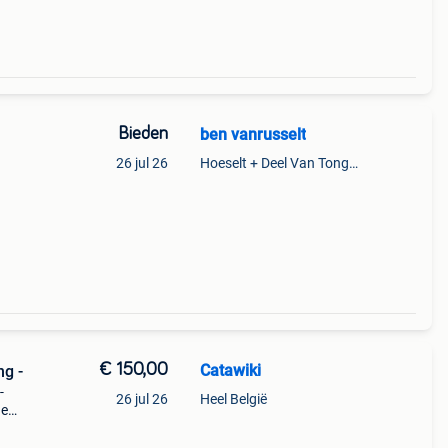
Bieden
ben vanrusselt
26 jul 26
Hoeselt + Deel Van Tongeren
€ 150,00
Catawiki
ng -
-
26 jul 26
Heel België
de
 + €3