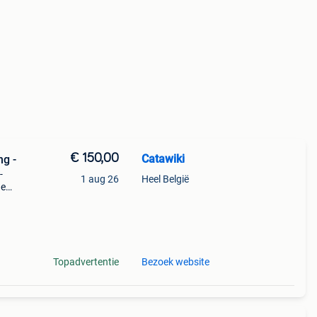
€ 150,00
Catawiki
ng -
-
1 aug 26
Heel België
de
 + €3
Topadvertentie
Bezoek website