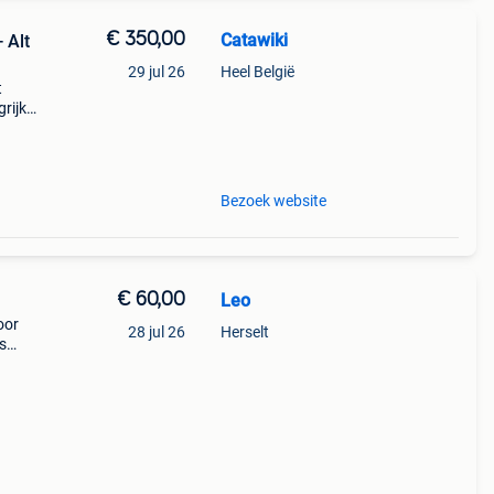
€ 350,00
Catawiki
 Alt
29 jul 26
Heel België
t
rijk:
s
Bezoek website
€ 60,00
Leo
oor
28 jul 26
Herselt
es
oy
stukje