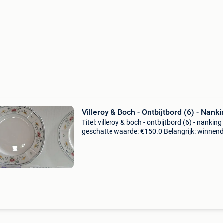
Villeroy & Boch - Ontbijtbord (6) - Nanki
Titel: villeroy & boch - ontbijtbord (6) - nanking 
geschatte waarde: €150.0 Belangrijk: winnen
biedingen zijn exclusief 9% koperbescherming
nanking - villeroy boch - een fijne s