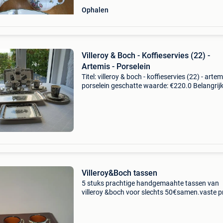
Ophalen
Villeroy & Boch - Koffieservies (22) -
Artemis - Porselein
Titel: villeroy & boch - koffieservies (22) - artem
porselein geschatte waarde: €220.0 Belangrijk
winnende biedingen zijn exclusief 9%
koperbescherming + €3 te koop aangeboden: 
Villeroy&Boch tassen
5 stuks prachtige handgemaahte tassen van
villeroy &boch voor slechts 50€samen.vaste pr
zijn in perfecte staat