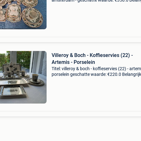
amsterdam - geschatte waarde: €350.0 Belang
winnende biedingen zijn exclusief 9%
koperbescherming + €3 de eerste afbeelding i
Villeroy & Boch - Koffieservies (22) -
Artemis - Porselein
Titel: villeroy & boch - koffieservies (22) - artem
porselein geschatte waarde: €220.0 Belangrijk
winnende biedingen zijn exclusief 9%
koperbescherming + €3 te koop aangeboden: 