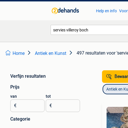
Help en info
Voor
497 resultaten
voor 'servi
Home
Antiek en Kunst
Verfijn resultaten
Bewaar
Prijs
Antiek en K
van
tot
€
€
Categorie