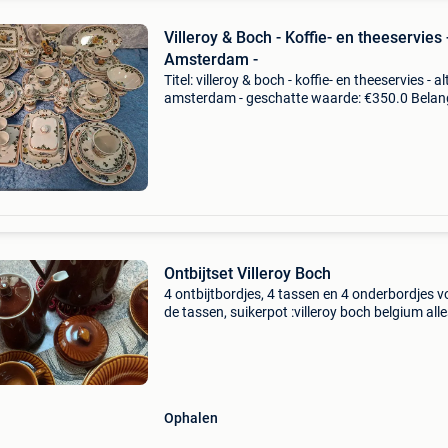
Villeroy & Boch - Koffie- en theeservies -
Amsterdam -
Titel: villeroy & boch - koffie- en theeservies - al
amsterdam - geschatte waarde: €350.0 Belang
winnende biedingen zijn exclusief 9%
koperbescherming + €3 de eerste afbeelding i
Ontbijtset Villeroy Boch
4 ontbijtbordjes, 4 tassen en 4 onderbordjes v
de tassen, suikerpot :villeroy boch belgium all
getekend koffie pot en theepot getekend viller
boch luxembourg alles in perfecte staat geen 
Ophalen