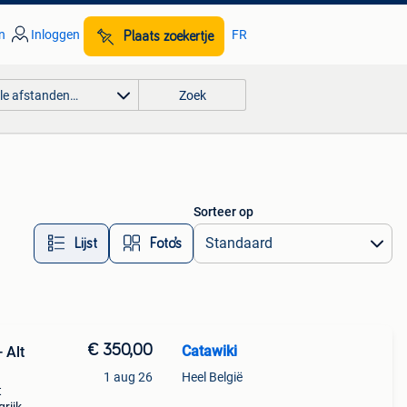
n
Inloggen
FR
Plaats zoekertje
lle afstanden…
Zoek
Sorteer op
Lijst
Foto’s
€ 350,00
Catawiki
 Alt
1 aug 26
Heel België
t