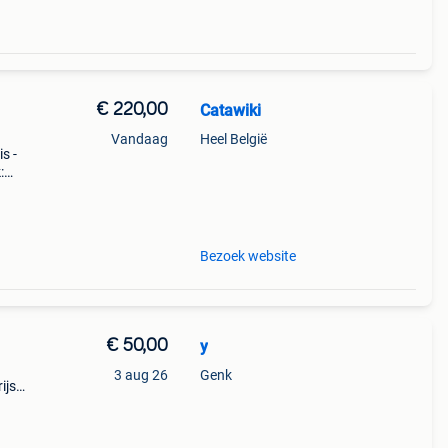
€ 220,00
Catawiki
Vandaag
Heel België
is -
:
een
Bezoek website
€ 50,00
y
3 aug 26
Genk
ijs