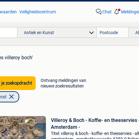
waarden
Veiligheidscentrum
Chat
Meldinge
Antiek en Kunst
A
es villeroy boch'
Ontvang meldingen van
 je zoekopdracht
nieuwe zoekresultaten
unst
Villeroy & Boch - Koffie- en theeservies -
Amsterdam -
Titel: villeroy & boch - koffie- en theeservies - al