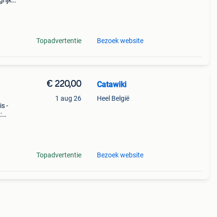
rijk:
s
Topadvertentie
Bezoek website
€ 220,00
Catawiki
1 aug 26
Heel België
is -
:
een
Topadvertentie
Bezoek website