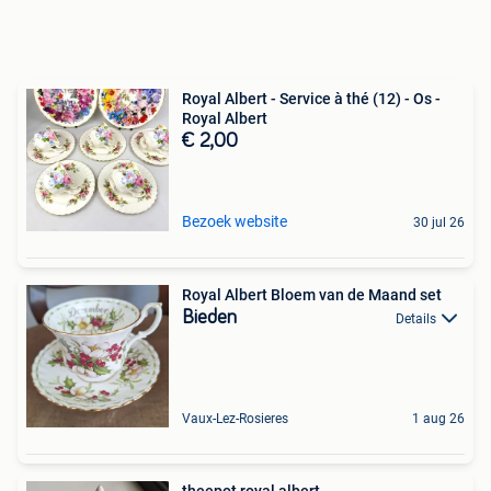
Royal Albert - Service à thé (12) - Os -
Royal Albert
€ 2,00
Bezoek website
30 jul 26
Royal Albert Bloem van de Maand set
Bieden
Details
Vaux-Lez-Rosieres
1 aug 26
theepot royal albert