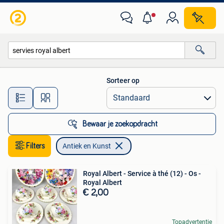
Antiek en Kunst
Sorteer op
Alle afstanden…
Bewaar je zoekopdracht
Filters
Antiek en Kunst
Royal Albert - Service à thé (12) - Os -
Royal Albert
€ 2,00
Topadvertentie