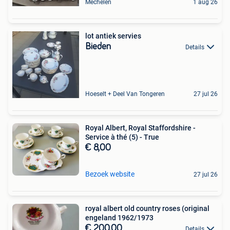
Mechelen
1 aug 26
lot antiek servies
Bieden
Details
Hoeselt + Deel Van Tongeren
27 jul 26
Royal Albert, Royal Staffordshire -
Service à thé (5) - True
€ 8,00
Bezoek website
27 jul 26
royal albert old country roses (original
engeland 1962/1973
€ 200,00
Details