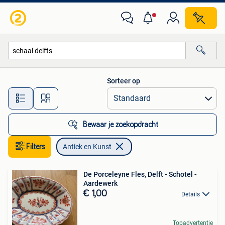
Antiek en Kunst
Sorteer op
Alle afstanden…
Bewaar je zoekopdracht
Filters
Antiek en Kunst
De Porceleyne Fles, Delft - Schotel -
Aardewerk
€ 1,00
Details
Topadvertentie