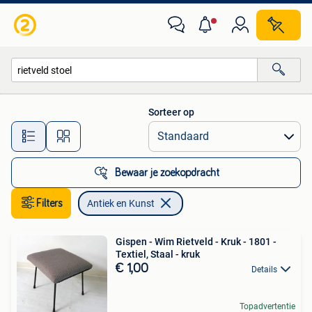
Antiek en Kunst
Sorteer op
Alle afstanden…
Bewaar je zoekopdracht
Filters
Antiek en Kunst
Gispen - Wim Rietveld - Kruk - 1801 -
Textiel, Staal - kruk
€ 1,00
Details
Topadvertentie