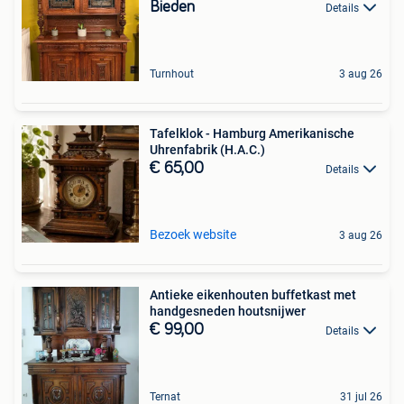
Bieden
Details
Turnhout
3 aug 26
Tafelklok - Hamburg Amerikanische
Uhrenfabrik (H.A.C.)
€ 65,00
Details
Bezoek website
3 aug 26
Antieke eikenhouten buffetkast met
handgesneden houtsnijwer
€ 99,00
Details
Ternat
31 jul 26