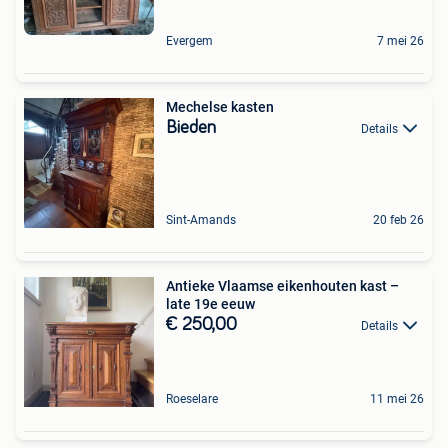
Evergem
7 mei 26
Mechelse kasten
Bieden
Details
Sint-Amands
20 feb 26
Antieke Vlaamse eikenhouten kast –
late 19e eeuw
€ 250,00
Details
Roeselare
11 mei 26