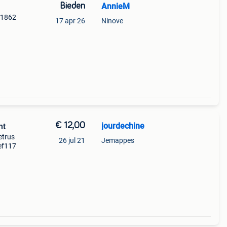
Bieden
AnnieM
 1862
17 apr 26
Ninove
€ 12,00
jourdechine
ht
etrus
26 jul 21
Jemappes
ef117