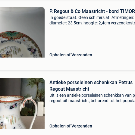
P. Regout & Co Maastricht - bord TIMOR
In goede staat. Geen schilfers af. Afmetingen:
diameter: 23,5cm, hoogte: 2,4cm verzendkoste
belgië: 7,5euro
Ophalen of Verzenden
Antieke porseleinen schenkkan Petrus
Regout Maastricht
Dit is een antieke porseleinen schenkkan van 
regout uit maastricht, behorend tot het popula
timor decor. Fabrikant : sociéte ceramique
maestricht, petrus regout & co. Maastricht, ne
Ophalen of Verzenden