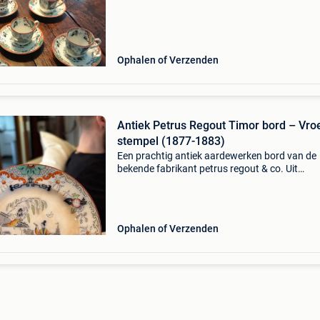
Ophalen of Verzenden
Antiek Petrus Regout Timor bord – Vro
stempel (1877-1883)
Een prachtig antiek aardewerken bord van de
bekende fabrikant petrus regout & co. Uit
maastricht, uitgevoerd in het zeer geliefde en
kleurrijke decor "timor".dit bord toont een prac
Ophalen of Verzenden