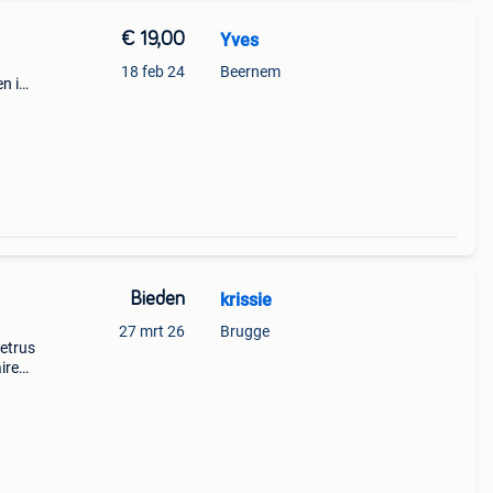
€ 19,00
Yves
18 feb 24
Beernem
n in
Bieden
krissie
27 mrt 26
Brugge
petrus
ire
derla