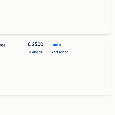
€ 25,00
mam
ege
4 aug 26
Aartselaar
htig