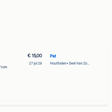
€ 15,00
Pat
27 jul 26
Houthalen+ Deel Van Zonhoven En Zolder
 21cm