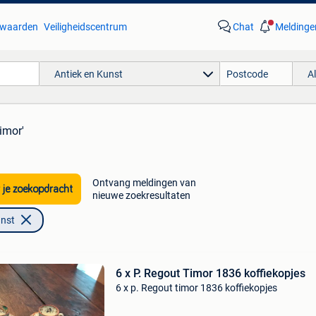
waarden
Veiligheidscentrum
Chat
Meldinge
Antiek en Kunst
A
timor'
Ontvang meldingen van
 je zoekopdracht
nieuwe zoekresultaten
unst
6 x P. Regout Timor 1836 koffiekopjes
6 x p. Regout timor 1836 koffiekopjes