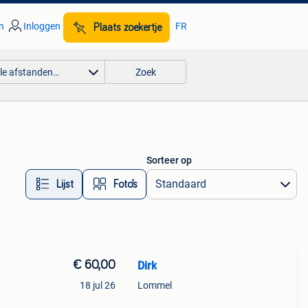
n
Inloggen
FR
Plaats zoekertje
lle afstanden…
Zoek
Sorteer op
Lijst
Foto’s
€ 60,00
Dirk
18 jul 26
Lommel