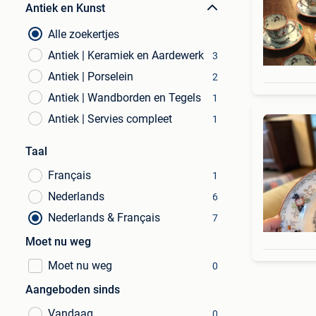
Antiek en Kunst
Alle zoekertjes
Antiek | Keramiek en Aardewerk
3
Antiek | Porselein
2
Antiek | Wandborden en Tegels
1
Antiek | Servies compleet
1
Taal
Français
1
Nederlands
6
Nederlands & Français
7
Moet nu weg
Moet nu weg
0
Aangeboden sinds
Vandaag
0