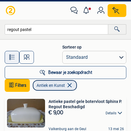
Antiek en Kunst
Sorteer op
Alle afstanden…
Bewaar je zoekopdracht
Filters
Antiek en Kunst
Antieke pastel gele botervloot Sphinx P.
Regout Beschadigd
€ 9,00
Details
Valkenburg aan de Geul
13 mei 26