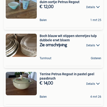
duim oortje Petrus Regout
€ 12,00
Details
Balen
1 mrt 25
Boch blauw wit stippen sterretjes tulp
dubbele erwt bloem
Zie omschrijving
Details
Turnhout
Gisteren
Terrine Petrus Regout in pastel geel
paasbruch
€ 14,00
Details
Balen
4 mrt 26