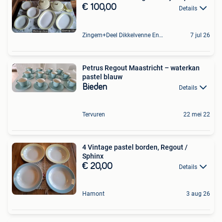
€ 100,00
Details
Zingem+Deel Dikkelvenne En Nederzwalm-Hermelgem
7 jul 26
Petrus Regout Maastricht – waterkan
pastel blauw
Bieden
Details
Tervuren
22 mei 22
4 Vintage pastel borden, Regout /
Sphinx
€ 20,00
Details
Hamont
3 aug 26