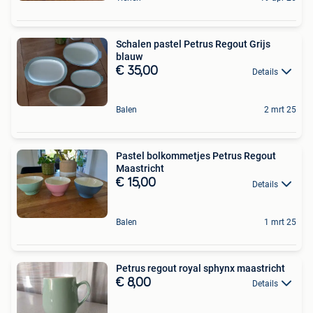
Schalen pastel Petrus Regout Grijs
blauw
€ 35,00
Details
Balen
2 mrt 25
Pastel bolkommetjes Petrus Regout
Maastricht
€ 15,00
Details
Balen
1 mrt 25
Petrus regout royal sphynx maastricht
€ 8,00
Details