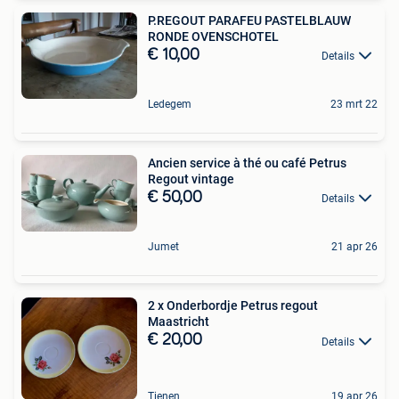
P.REGOUT PARAFEU PASTELBLAUW
RONDE OVENSCHOTEL
€ 10,00
Details
Ledegem
23 mrt 22
Ancien service à thé ou café Petrus
Regout vintage
€ 50,00
Details
Jumet
21 apr 26
2 x Onderbordje Petrus regout
Maastricht
€ 20,00
Details
Tienen
19 apr 26