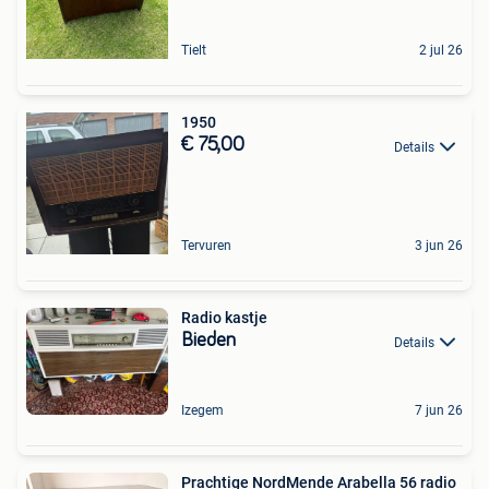
Tielt
2 jul 26
1950
€ 75,00
Details
Tervuren
3 jun 26
Radio kastje
Bieden
Details
Izegem
7 jun 26
Prachtige NordMende Arabella 56 radio