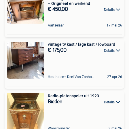
– Origineel en werkend
€ 450,00
Details
Aartselaar
17 mei 26
vintage tv kast / lage kast / lowboard
€ 175,00
Details
Houthalen+ Deel Van Zonhoven En Zolder
27 apr 26
Radio-platenspeler uit 1923
Bieden
Details
Waasmunster
3 mei 26