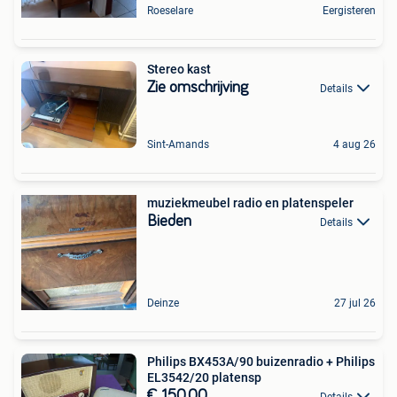
Roeselare
Eergisteren
Stereo kast
Zie omschrijving
Details
Sint-Amands
4 aug 26
muziekmeubel radio en platenspeler
Bieden
Details
Deinze
27 jul 26
Philips BX453A/90 buizenradio + Philips
EL3542/20 platensp
€ 150,00
Details