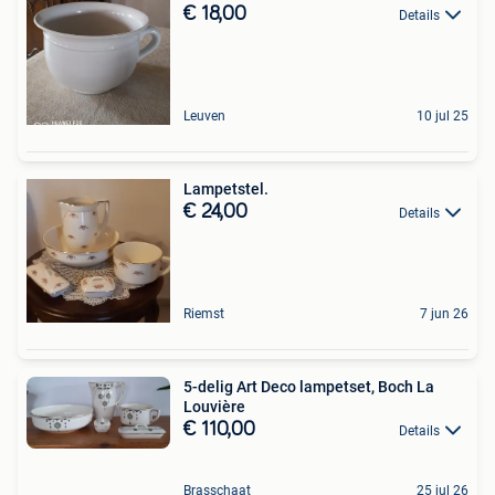
€ 18,00
Details
Leuven
10 jul 25
Lampetstel.
€ 24,00
Details
Riemst
7 jun 26
5-delig Art Deco lampetset, Boch La
Louvière
€ 110,00
Details
Brasschaat
25 jul 26