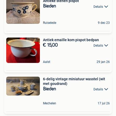
Antieke stenen pispot
Bieden
Details
Ruiselede
9 dec 23
Antiek emaille kom pispot bedpan
€ 15,00
Details
Aalst
29 jan 26
6-delig vintage miniatuur wasstel (wit
met goudrand)
Bieden
Details
Mechelen
17 jul 26