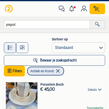
Antiek en Kunst
Sorteer op
Alle afstanden…
Bewaar je zoekopdracht
Filters
Antiek en Kunst
Porselein Boch
€ 45,00
Details
Topzoekertje