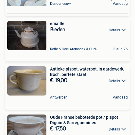
Denderleeuw
Vandaag
emaille
Bieden
Details
Retie & Deel Arendonk & Oud-Turnhout
3 aug 26
Antieke pispot, waterpot, in aardewerk,
Boch, perfete staat
€ 19,00
Details
Antwerpen
Vandaag
Oude Franse beboterde pot / pispot
Digoin & Sarreguemines
€ 17,50
Details