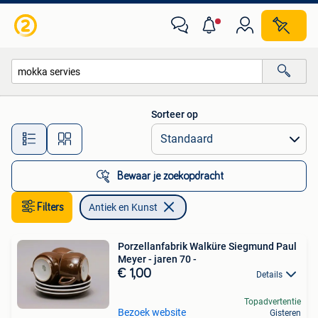
Antiek en Kunst
Sorteer op
Alle afstanden…
Bewaar je zoekopdracht
Filters
Antiek en Kunst
Porzellanfabrik Walküre Siegmund Paul
Meyer - jaren 70 -
€ 1,00
Details
Topadvertentie
Bezoek website
Gisteren