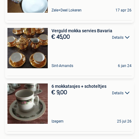
Zele+Deel Lokeren
17 apr 26
Verguld mokka servies Bavaria
€ 45,00
Details
Sint-Amands
6 jan 24
6 mokkatasjes + schoteltjes
€ 9,00
Details
Izegem
25 jul 26