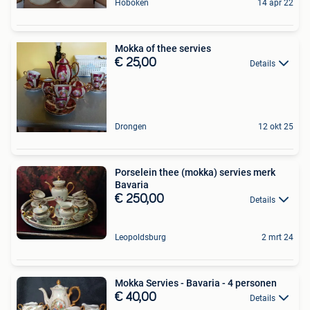
Hoboken
14 apr 22
Mokka of thee servies
€ 25,00
Details
Drongen
12 okt 25
Porselein thee (mokka) servies merk
Bavaria
€ 250,00
Details
Leopoldsburg
2 mrt 24
Mokka Servies - Bavaria - 4 personen
€ 40,00
Details